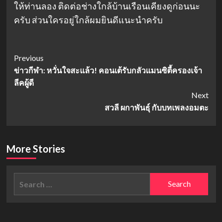
ให้ท่านลอง ติดต่อช่างใกล้บ้านเรือนเคียงดูก่อนนะ
ครับ ส่วนใครอยู่ใกล้ผมยินดีแนะนำครับ
Post
Previous
ข่าวกีฬา: หวั่นใจสะแล้ว! คอนเต้รับกลัวแมนซิตี้ครองเจ้า
Navigation
ลีคผู้ดี
Next
สวลี ผกาพันธุ์ กับบทเพลงอมตะ
More Stories
Search
for: