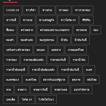
COVID-19
ข่าวกีฬา
ข่าวด่วน
ข่าวทอง
ข่าวราคาทอง
ข่าววันนี้
ข่าวหวย
ข่าวเศรษฐกิจ
ข่าวโควิด-19
ซีรีส์จีน
ซื้อทอง
ตรวจสลาก
ตรวจสอบสถานะเกษตรกร
ตรวจหวย
ทอง
ทองคำ
ทองคำแท่ง
ทองรูปพรรณ
น้ำมัน
น้ำมันวันนี้
บทวิเคราะห์ราคาทอง
ผลบอล
ผลสลาก
ภาพยนตร์ไทย
ราคาทอง
ราคาทองย้อนหลัง
ราคาทองวันนี้
ราคาน้ำมัน
ราคาน้ำมันพรุ่งนี้
ราคาน้ำมันย้อนหลัง
ราคาน้ำมันวันนี้
ละคร
ละครช่อง 3
ละครไทย
สลากกินแบ่งรัฐบาล
สุขภาพ
หนังไทย
หวย
หวยลาว
หวยลาววันนี้
หวยฮานอย
ออกกำลังกาย
เลขเด็ด
โควิด-19
ไวรัสโคโรนา