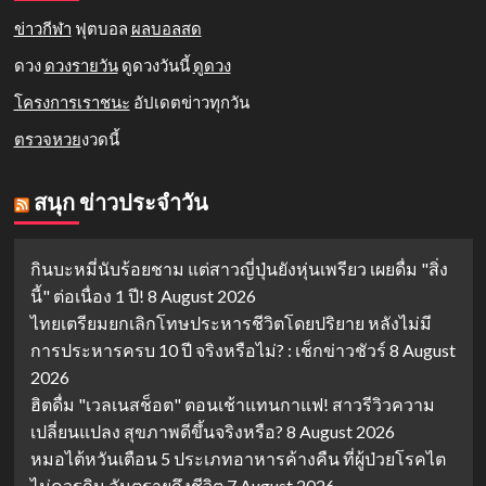
ข่าวกีฬา
ฟุตบอล
ผลบอลสด
ดวง
ดวงรายวัน
ดูดวงวันนี้
ดูดวง
โครงการเราชนะ
อัปเดตข่าวทุกวัน
ตรวจหวย
งวดนี้
สนุก ข่าวประจำวัน
กินบะหมี่นับร้อยชาม แต่สาวญี่ปุ่นยังหุ่นเพรียว เผยดื่ม "สิ่ง
นี้" ต่อเนื่อง 1 ปี!
8 August 2026
ไทยเตรียมยกเลิกโทษประหารชีวิตโดยปริยาย หลังไม่มี
การประหารครบ 10 ปี จริงหรือไม่? : เช็กข่าวชัวร์
8 August
2026
ฮิตดื่ม "เวลเนสช็อต" ตอนเช้าแทนกาแฟ! สาวรีวิวความ
เปลี่ยนแปลง สุขภาพดีขึ้นจริงหรือ?
8 August 2026
หมอไต้หวันเตือน 5 ประเภทอาหารค้างคืน ที่ผู้ป่วยโรคไต
ไม่ควรกิน อันตรายถึงชีวิต
7 August 2026