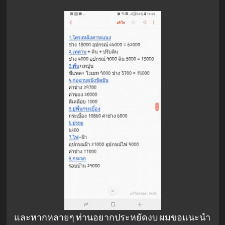
และหากหลายๆ ท่านอยากประหยัดงบ ผมขอแนะนำ