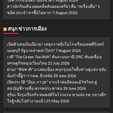
สาวนักกินเส้น เผยเคล็ดลับผอมเพรียว ดื่ม "เครื่องดื่ม" 1
ชนิด ประจำ หาซื้อไม่ยาก!
7 August 2026
สนุก ข่าวการเมือง
เปิดตัวเลขเงินเยียวยา เหตุกราดยิงในโรงเรียนเทพศิรินทร์
นนทบุรี รัฐบาลจ่ายเท่าไหร่?
7 August 2026
เวที “The Green Tax Shift” ดันระบบภาษี DRC ขับเคลื่อน
เศรษฐกิจหมุนเวียนไทย
22 July 2026
ด่วน! "ชัชชาติ" แรงต่อเนื่อง คนกรุงเทใจทิ้งห่างคู่แข่ง ขยับ
นั่งเก้าอี้ผู้ว่าฯ กทม. อีกสมัย
28 June 2026
เปิดประวัติ "ป้อม ภาวุธ" จากเจ้าพ่ออีคอมเมิร์ซไทย สู่
สส.บัญชีรายชื่อ พรรคประชาชน
18 June 2026
สุริยะ จึงรุ่งเรืองกิจ หมดสติในโรงแรม หามส่ง รพ. กลางดึก
ใจสู้กลับไปทำงานแล้ว
25 May 2026