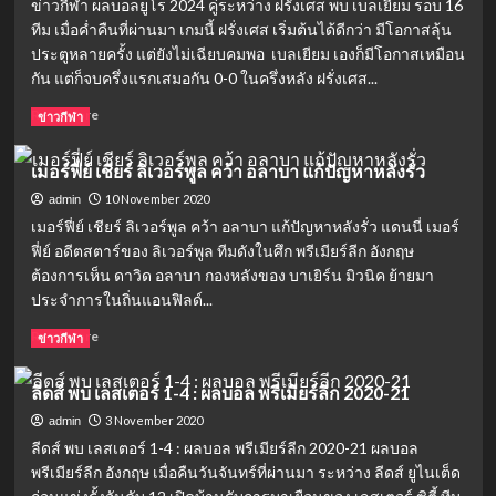
ข่าวกีฬา ผลบอลยูโร 2024 คู่ระหว่าง ฝรั่งเศส พบ เบลเยียม รอบ 16
2024
ทีม เมื่อค่ำคืนที่ผ่านมา เกมนี้ ฝรั่งเศส เริ่มต้นได้ดีกว่า มีโอกาสลุ้น
วัน
ประตูหลายครั้ง แต่ยังไม่เฉียบคมพอ เบลเยียม เองก็มีโอกาสเหมือน
ที่
กัน แต่ก็จบครึ่งแรกเสมอกัน 0-0 ในครึ่งหลัง ฝรั่งเศส...
6
ส.ค.
Read
Read More
ข่าวกีฬา
67
more
ลุ้น
about
มวย
เมอร์ฟี่ย์ เชียร์ ลิเวอร์พูล คว้า อลาบา แก้ปัญหาหลังรั่ว
ฝรั่งเศส
สากล
เฉือน
10 November 2020
admin
เบลเยียม
เมอร์ฟี่ย์ เชียร์ ลิเวอร์พูล คว้า อลาบา แก้ปัญหาหลังรั่ว แดนนี่ เมอร์
1-
ฟี่ย์ อดีตสตาร์ของ ลิเวอร์พูล ทีมดังในศึก พรีเมียร์ลีก อังกฤษ
0
ต้องการเห็น ดาวิด อลาบา กองหลังของ บาเยิร์น มิวนิค ย้ายมา
ผ่าน
ประจำการในถิ่นแอนฟิลด์...
เข้า
รอบ
Read
Read More
ข่าวกีฬา
8
more
ทีม
about
ยูโร
ลีดส์ พบ เลสเตอร์ 1-4 : ผลบอล พรีเมียร์ลีก 2020-21
เม
2024
อร์
3 November 2020
admin
ฟี่
ลีดส์ พบ เลสเตอร์ 1-4 : ผลบอล พรีเมียร์ลีก 2020-21 ผลบอล
ย์
พรีเมียร์ลีก อังกฤษ เมื่อคืนวันจันทร์ที่ผ่านมา ระหว่าง ลีดส์ ยูไนเต็ด
เชียร์