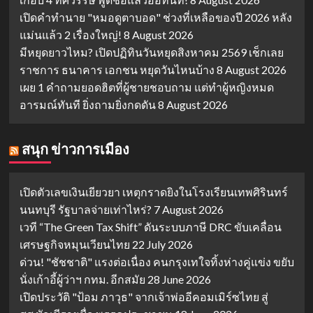
เปิดคำทำนาย "หมอดูตาบอด" ช่วงที่เหลือของปี 2026 หลัง
แม่นแล้ว 2 เรื่องใหญ่!
8 August 2026
มีหยุดยาวไหม? เปิดปฏิทินวันหยุดสิงหาคม 2569 เช็กเลย
ราชการ ธนาคาร เอกชน หยุดวันไหนบ้าง
8 August 2026
เผย 1 คำถามยอดฮิตที่ผู้ชายชอบถาม แต่ทำผู้หญิงหมด
อารมณ์ทันที ยิ่งถามยิ่งกดดัน
8 August 2026
สนุก ข่าวการเมือง
เปิดตัวเลขเงินเยียวยา เหตุกราดยิงในโรงเรียนเทพศิรินทร์
นนทบุรี รัฐบาลจ่ายเท่าไหร่?
7 August 2026
เวที “The Green Tax Shift” ดันระบบภาษี DRC ขับเคลื่อน
เศรษฐกิจหมุนเวียนไทย
22 July 2026
ด่วน! "ชัชชาติ" แรงต่อเนื่อง คนกรุงเทใจทิ้งห่างคู่แข่ง ขยับ
นั่งเก้าอี้ผู้ว่าฯ กทม. อีกสมัย
28 June 2026
เปิดประวัติ "ป้อม ภาวุธ" จากเจ้าพ่ออีคอมเมิร์ซไทย สู่