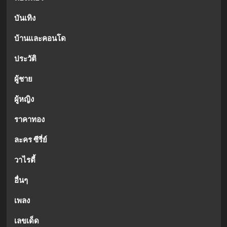
บันเทิง
บ้านและคอนโด
ประวัติ
ผู้ชาย
ผู้หญิง
ราคาทอง
ละคร ซีรี่ย์
วาไรตี้
อื่นๆ
เพลง
เลขเด็ด