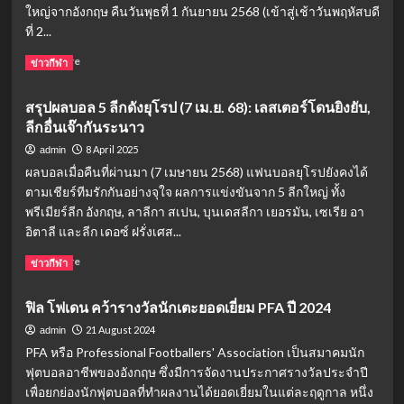
ใหญ่จากอังกฤษ คืนวันพุธที่ 1 กันยายน 2568 (เข้าสู่เช้าวันพฤหัสบดี
ที่ 2...
Read
Read More
ข่าวกีฬา
more
about
สรุปผลบอล 5 ลีกดังยุโรป (7 เม.ย. 68): เลสเตอร์โดนยิงยับ,
ห้าม
ลีกอื่นเจ๊ากันระนาว
พลาด!
ดู
8 April 2025
admin
บอล
ผลบอลเมื่อคืนที่ผ่านมา (7 เมษายน 2568) แฟนบอลยุโรปยังคงได้
สด
ตามเชียร์ทีมรักกันอย่างจุใจ ผลการแข่งขันจาก 5 ลีกใหญ่ ทั้ง
ยู
พรีเมียร์ลีก อังกฤษ, ลาลีกา สเปน, บุนเดสลีกา เยอรมัน, เซเรีย อา
ฟ่า
แชมเปี้ยน
อิตาลี และลีก เดอซ์ ฝรั่งเศส...
ส์
Read
Read More
ข่าวกีฬา
ลีก:
more
โมนาโก
about
ปะทะ
ฟิล โฟเดน คว้ารางวัลนักเตะยอดเยี่ยม PFA ปี 2024
สรุป
แมนฯ
ผล
21 August 2024
admin
ซิตี้
บอล
คืน
PFA หรือ Professional Footballers' Association เป็นสมาคมนัก
5
นี้
ฟุตบอลอาชีพของอังกฤษ ซึ่งมีการจัดงานประกาศรางวัลประจำปี
ลีก
(1
เพื่อยกย่องนักฟุตบอลที่ทำผลงานได้ยอดเยี่ยมในแต่ละฤดูกาล หนึ่ง
ดัง
ก.ย.)