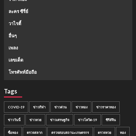
ละคร ซีรี่ย์
วาไรตี้
อื่นๆ
เพลง
เลขเด็ด
โทรศัพท์มือถือ
Tags
COVID-19
ข่าวกีฬา
ข่าวด่วน
ข่าวทอง
ข่าวราคาทอง
ข่าววันนี้
ข่าวหวย
ข่าวเศรษฐกิจ
ข่าวโควิด-19
ซีรีส์จีน
ซื้อทอง
ตรวจสลาก
ตรวจสอบสถานะเกษตรกร
ตรวจหวย
ทอง