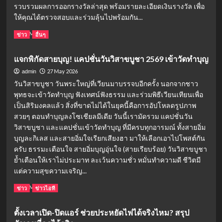
รวบรวมผลการออกรางวัลล่าสุด พร้อมรายละเอียดเงินรางวัล เพื่อ
ให้คุณได้ตรวจสอบและร่วมลุ้นไปพร้อมกัน...
Read
Read More
ข่าว
อื่นๆ
more
about
แจกพิกัดสายบุญ! แคปชั่นวันวิสาขบูชา 2569 เข้าวัดทำบุญ
คอ
หวย
27 May 2026
admin
ลาว
วันวิสาขบูชา วันพระใหญ่ที่เวียนมาบรรจบอีกครั้ง นอกจากชาว
เตรียม
พุทธจะเข้าวัดทำบุญ ฟังเทศน์ฟังธรรม และร่วมพิธีเวียนเทียนเพื่อ
เฮ!
เป็นสิริมงคลแล้ว สิ่งที่ขาดไม่ได้ในยุคนี้คือการอัปโหลดรูปภาพ
วัน
สวยๆ ตอนทำบุญลงโซเชียลมีเดีย วันนี้เรามัดรวม แคปชั่นวัน
นี้
2
วิสาขบูชา และแคปชั่นเข้าวัดทำบุญ ที่มีครบทุกอารมณ์ ทั้งสายอิ่ม
กรกฎาคม
บุญละกิเลส และสายอิ่มใจเรียกเสียงฮา มาให้เลือกเอาไปโพสต์กัน
2569
ครับ ธรรมะเตือนใจ สายอิ่มบุญอุ่นใจ (สายเรียบร้อย) วันวิสาขบูชา
ออก
ย้ำเตือนให้เราไม่ประมาท ละเว้นความชั่ว หมั่นทำความดี ชีวิตมี
อีก
แต่ความสุขความเจริญ...
แล้ว
Read
Read More
ข่าว
ข่าวไอที
more
about
ตั้งเวลาเปิด-ปิดแอร์ ช่วยประหยัดไฟได้จริงไหม? สรุป
แจก