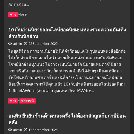
ค่าย
อัตราส่วน...
ใหม่
สู่
Read
Read More
ข่าว
เส้น
more
ทาง
about
10 เว็บอ่านนิยายออนไลน์ยอดนิยม: แหล่งรวมความบันเทิง
นัก
วิธี
แสดง
สำหรับนักอ่าน
กำจัด
อิสระ
แมงมุม
22 September 2025
admin
เต็ม
ออก
ในยุคดิจิทัล การอ่านนิยายไม่ได้จำกัดอยู่แค่ในรูปแบบหนังสืออีกต่อ
ตัว
จาก
ไป เว็บอ่านนิยายออนไลน์ กลายเป็นแหล่งรวมความบันเทิงที่ตอบ
บ้าน:
โจทย์นักอ่านทุกแนว ไม่ว่าจะเป็นนิยายรัก นิยายแฟนตาซี นิยาย
ปลอดภัย
ไม่
วาย หรือนิยายสยองขวัญ ก็สามารถเข้าถึงได้ง่ายๆ เพียงแค่มีสมา
ฆ่า
ร์ทโฟนหรือคอมพิวเตอร์ และนี่คือ 10 เว็บอ่านนิยายออนไลน์ยอด
และ
นิยมที่เราคัดสรรมาให้คุณแล้ว 10 เว็บอ่านนิยายออนไลน์ยอดนิยม
ป้องกัน
1. ReadAWrite (อ่านเอา) จุดเด่น: ReadAWrite...
ถาวร
Read
Read More
ข่าว
ข่าววันนี้
more
about
อนุทิน ยืนยัน ร้านค้าคนละครึ่ง ไม่ต้องกลัวถูกเก็บภาษีย้อน
10
หลัง
เว็บ
อ่าน
11 September 2025
admin
นิยาย