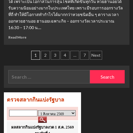
ได้ เพราะเป็นโอกาสในการลุ้นโชคที่เกิดขึ้นทุกวัน หวยฮานอยได้
ไม่
ต้อง
รับความนิยมอย่างมากในประเทศไทย เพราะมีรอบการออกรางวัล
กลัว
ที่ถี่ ทำให้มีโอกาสทำกำไรได้มากกว่าหวยชนิดอื่น ๆ ตารางเวลา
ถูก
ออกหวยฮานอย ฮานอยเฉพาะกิจ – ออกรางวัลเวลาประมาณ
เก็บ
16:30 – 17:00 น....
ภาษี
ย้อน
Read
Read More
หลัง
more
about
Posts
คอ
1
2
3
4
…
7
Next
หวย
pagination
ฮานอย
เตรียม
Search
เฮ!
for:
วัน
นี้
27
สิงหาคม
2568
ออก
อีก
แล้ว