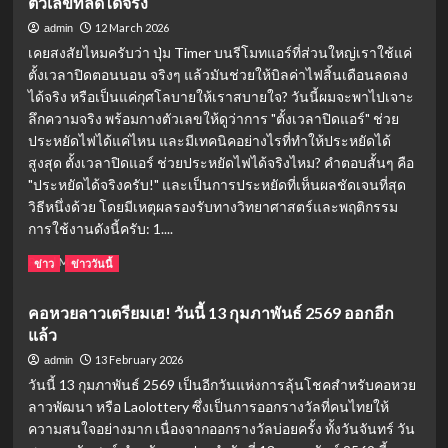
ตัวเลขที่ลดได้จริง
พิกัด
สาย
12 March 2026
admin
บุญ!
เคยสงสัยไหมครับว่า ปุ่ม Timer บนรีโมทแอร์ที่ส่วนใหญ่เราใช้แค่
แคปชั่
ตั้งเวลาปิดตอนนอน จริงๆ แล้วมันช่วยให้บิลค่าไฟสิ้นเดือนลดลง
นวัน
ได้จริง หรือเป็นแค่กุศโลบายให้เราสบายใจ? วันนี้ผมจะพาไปเจาะ
วิสาขบูชา
2569
ลึกความจริง พร้อมกางตัวเลขให้ดูว่าการ "ตั้งเวลาปิดแอร์" ช่วย
เข้า
ประหยัดไฟได้แค่ไหน และมีเทคนิคอย่างไรที่ทำให้ประหยัดได้
วัด
สูงสุด ตั้งเวลาปิดแอร์ ช่วยประหยัดไฟได้จริงไหม? คำตอบสั้นๆ คือ
ทำบุญ
"ประหยัดได้จริงครับ!" และเป็นการประหยัดที่เห็นผลชัดเจนที่สุด
วิธีหนึ่งด้วย โดยมีเหตุผลรองรับทางวิทยาศาสตร์และพฤติกรรม
การใช้งานดังนี้ครับ: 1....
Read
Read More
ข่าว
ข่าววันนี้
more
about
คอหวยลาวเตรียมเฮ! วันนี้ 13 กุมภาพันธ์ 2569 ออกอีก
ตั้ง
แล้ว
เวลา
เปิด-
13 February 2026
admin
ปิด
วันนี้ 13 กุมภาพันธ์ 2569 เป็นอีกวันแห่งการลุ้นโชคสำหรับคอหวย
แอร์
ลาวพัฒนา หรือ Laolottery ซึ่งเป็นการออกรางวัลที่คนไทยให้
ช่วย
ความสนใจอย่างมาก เนื่องจากออกรางวัลบ่อยครั้ง ทั้งวันจันทร์ วัน
ประหยัด