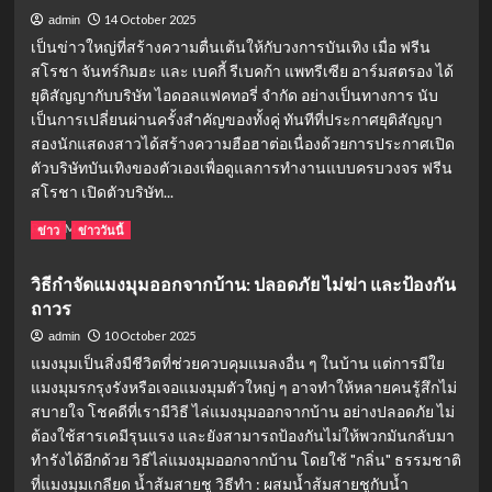
ฮานอย
14 October 2025
admin
เตรียม
เป็นข่าวใหญ่ที่สร้างความตื่นเต้นให้กับวงการบันเทิง เมื่อ ฟรีน
เฮ!
สโรชา จันทร์กิมฮะ และ เบคกี้ รีเบคก้า แพทรีเซีย อาร์มสตรอง ได้
วัน
ยุติสัญญากับบริษัท ไอดอลแฟคทอรี่ จำกัด อย่างเป็นทางการ นับ
นี้
9
เป็นการเปลี่ยนผ่านครั้งสำคัญของทั้งคู่ ทันทีที่ประกาศยุติสัญญา
ธันวาคม
สองนักแสดงสาวได้สร้างความฮือฮาต่อเนื่องด้วยการประกาศเปิด
2568
ตัวบริษัทบันเทิงของตัวเองเพื่อดูแลการทำงานแบบครบวงจร ฟรีน
ออก
สโรชา เปิดตัวบริษัท...
อีก
แล้ว
Read
Read More
ข่าว
ข่าววันนี้
more
about
วิธีกำจัดแมงมุมออกจากบ้าน: ปลอดภัย ไม่ฆ่า และป้องกัน
“ฟรีน-
ถาวร
เบค
กี้”
10 October 2025
admin
สิ้น
แมงมุมเป็นสิ่งมีชีวิตที่ช่วยควบคุมแมลงอื่น ๆ ในบ้าน แต่การมีใย
สุด
แมงมุมรกรุงรังหรือเจอแมงมุมตัวใหญ่ ๆ อาจทำให้หลายคนรู้สึกไม่
สัญญา
สบายใจ โชคดีที่เรามีวิธี ไล่แมงมุมออกจากบ้าน อย่างปลอดภัย ไม่
ต้น
สังกัด!
ต้องใช้สารเคมีรุนแรง และยังสามารถป้องกันไม่ให้พวกมันกลับมา
เปิด
ทำรังได้อีกด้วย วิธีไล่แมงมุมออกจากบ้าน โดยใช้ "กลิ่น" ธรรมชาติ
ตัว
ที่แมงมุมเกลียด น้ำส้มสายชู วิธีทำ : ผสมน้ำส้มสายชูกับน้ำ