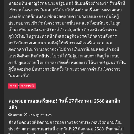
นายอนุทิน ชาญวีรกูล นายกรัฐมนตรี ยืนยันด้วยตัวเองว่า ร้านค้าที่
ออนไลน์
เข้าร่วมโครงการ "คนละครึ่ง" จะไม่ต้องกังวลเรื่องการตรวจสอบ
ยอด
และเก็บภาษีย้อนหลัง เพื่อช่วยคลายความกังวลและกระตุ้นให้ผู้
นิยม:
แหล่ง
ประกอบการเข้าร่วมโครงการมากขึ้น คนละครึ่งอนุทิน จะไม่ถูก
รวม
เก็บภาษีย้อนหลัง นายสิริพงศ์ อังคสกุลเกียรติ รองหัวหน้าพรรค
ความ
ภูมิใจไทย ในฐานะหัวหน้าทีมเศรษฐกิจพรรค ได้กล่าวหลังการ
บันเทิง
หารือกับภาคเอกชน รวมถึงผู้ให้บริการเดลิเวอรี่และสมาคม
สำหรับ
ภัตตาคารไทยว่า นอกจากจะไม่มีการเก็บภาษีย้อนหลังแล้ว ยังมี
นัก
แนวคิดที่จะเพิ่มสิทธิประโยชน์ให้กับผู้ประกอบการที่อยู่ในระบบ
อ่าน
ภาษีอยู่แล้วด้วย โดยรายละเอียดทั้งหมดจะรอให้นายกรัฐมนตรีเป็น
ผู้ชี้แจงอย่างเป็นทางการอีกครั้ง ในระหว่างการดำเนินโครงการ
"คนละครึ่ง"...
Read
Read More
ข่าว
ข่าววันนี้
more
about
คอหวยฮานอยเตรียมเฮ! วันนี้ 27 สิงหาคม 2568 ออกอีก
อนุทิน
แล้ว
ยืนยัน
ร้าน
27 August 2025
admin
ค้า
สำหรับคอหวยที่ติดตามการออกรางวัลจากประเทศเวียดนามเป็น
คนละ
ประจำ ผลหวยฮานอยวันนี้ งวดวันที่ 27 สิงหาคม 2568 ที่พลาดไม่
ครึ่ง