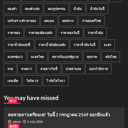
ทองคำ
ทองคำแท่ง
ทองรูปพรรณ
น้ำมัน
น้ำมันวันนี้
บทวิเคราะห์ราคาทอง
ผลบอล
ผลสลาก
ภาพยนตร์ไทย
ราคาทอง
ราคาทองย้อนหลัง
ราคาทองวันนี้
ราคาน้ำมัน
ราคาน้ำมันพรุ่งนี้
ราคาน้ำมันย้อนหลัง
ราคาน้ำมันวันนี้
ละคร
ละครช่อง 3
ละครไทย
สลากกินแบ่งรัฐบาล
สุขภาพ
หนังไทย
หวย
หวยลาว
หวยลาววันนี้
หวยฮานอย
ออกกำลังกาย
เลขเด็ด
โควิด-19
ไวรัสโคโรนา
You may have missed
ข่าว
คอหวยลาวเตรียมเฮ! วันนี้ 2 กรกฎาคม 2569 ออกอีกแล้ว
2 July 2026
admin
ผู้หญิง