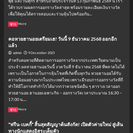
ไฟ
พุธ และวันศุกร์ สำหรับงวดประจำวันที่ 13 กุมภาพันธ์ 2569 นี้ เรา
ได้
ได้รวบรวมผลการออกรางวัลล่าสุด พร้อมรายละเอียดเงินรางวัล
จริง
เพื่อให้คุณได้ตรวจสอบและร่วมลุ้นไปพร้อมกัน...
ไหม?
สรุป
Read
Read More
ข่าว
ตัวเลข
more
ที่
about
คอหวยฮานอยเตรียมเฮ! วันนี้ 9 ธันวาคม 2568 ออกอีก
ลด
คอ
แล้ว
ได้
หวย
จริง
ลาว
9 December 2025
admin
เตรียม
สำหรับคอหวยที่ติดตามการออกรางวัลจากประเทศเวียดนามเป็น
เฮ!
ประจำ ผลหวยฮานอยวันนี้ งวดวันที่ 9 ธันวาคม 2568 ที่พลาดไม่ได้
วัน
เพราะเป็นโอกาสในการลุ้นโชคที่เกิดขึ้นทุกวัน หวยฮานอยได้รับ
นี้
13
ความนิยมอย่างมากในประเทศไทย เพราะมีรอบการออกรางวัลที่ถี่
กุมภาพันธ์
ทำให้มีโอกาสทำกำไรได้มากกว่าหวยชนิดอื่น ๆ ตารางเวลาออก
2569
หวยฮานอย ฮานอยเฉพาะกิจ – ออกรางวัลเวลาประมาณ 16:30 –
ออก
17:00 น....
อีก
แล้ว
Read
Read More
ข่าว
more
about
“ฟรีน-เบคกี้” สิ้นสุดสัญญาต้นสังกัด! เปิดตัวค่ายใหม่ สู่เส้น
คอ
ทางนักแสดงอิสระเต็มตัว
หวย