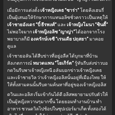
เมื่อมีการแต่งตั้ง
เจ้าหญิงเคธ “ซาร่า”
โดยคิงเฮนรี่
เป็นผู้เสนอให้รักษาการแทนอลิซชั่วคราว เป็นเหตุให้
เจ้าชายอังเดร “บี๋ ธีรพงศ์”
และ
เจ้าหญิงโมนา “ซินดี้”
ไม่พอใจมาก
เจ้าหญิงอลิซ “ญาญ่า”
ได้ออกจากโรง
พยาบาลก็มี
องครักษ์เจซี “เรนเดีย ปฤสยา”
มาคอย
ดูแล
เจ้าชายอลัน ได้สืบข่าวที่อยู่อลืส ได้บุกมาที่บ้าน
สังเกตการณ์
หมวดแพน “โยเกิร์ต”
รู้ทันรีบส่งข่าวบอ
กดวินรีบพาเจ้าหญิงหนี อลันบอกข่าวเจ้าหญิงเคธ
และเจ้าชายวิล ว่าเจ้าหญิงอลิสนั้นอยู่ที่เมืองไทย ให้
ให้ทั้งสามคนนั้นรีบตามค้นหาที่อยู่ของเจ้าหญิงอลิส
ดวินและอลิส เริ่มเข้ากันได้ดี อลิสพยายามปรับตัวให้
เป็นผู้หญิงหวานๆมากขึ้น โดยยอมทำงานบ้าน ทำ
อาหาร ชวนดวิลไปช้อปในซุปเปอร์มาเก็ต ทั้งสองได้