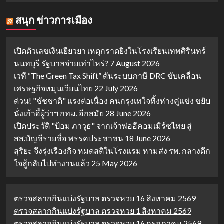
สนุก ข่าวการเมือง
เปิดตัวเลขเงินเยียวยา เหตุกราดยิงในโรงเรียนเทพศิรินทร์
นนทบุรี รัฐบาลจ่ายเท่าไหร่?
7 August 2026
เวที “The Green Tax Shift” ดันระบบภาษี DRC ขับเคลื่อน
เศรษฐกิจหมุนเวียนไทย
22 July 2026
ด่วน! "ชัชชาติ" แรงต่อเนื่อง คนกรุงเทใจทิ้งห่างคู่แข่ง ขยับ
นั่งเก้าอี้ผู้ว่าฯ กทม. อีกสมัย
28 June 2026
เปิดประวัติ "ป้อม ภาวุธ" จากเจ้าพ่ออีคอมเมิร์ซไทย สู่
สส.บัญชีรายชื่อ พรรคประชาชน
18 June 2026
สุริยะ จึงรุ่งเรืองกิจ หมดสติในโรงแรม หามส่ง รพ. กลางดึก
ใจสู้กลับไปทำงานแล้ว
25 May 2026
ตรวจสลากกินแบ่งรัฐบาล ตรวจหวย 16 สิงหาคม 2569
ตรวจสลากกินแบ่งรัฐบาล ตรวจหวย 1 สิงหาคม 2569
ตรวจสลากกินแบ่งรัฐบาล ตรวจหวย 16 กรกฎาคม 2569