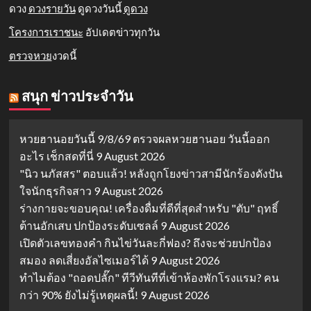
ดวง
ดวงรายวัน
ดูดวงวันนี้
ดูดวง
โครงการเราชนะ
อัปเดตข่าวทุกวัน
ตรวจหวย
งวดนี้
สนุก ข่าวประจำวัน
หวยฮานอยวันนี้ 9/8/69 ตรวจผลหวยฮานอย วันนี้ออก
อะไร เช็กสดที่นี่
9 August 2026
"นิว นภัสสร" ตอบแล้ว! หลังถูกโยงข่าวสามีนักร้องดังปัน
ใจนักธุรกิจสาว
9 August 2026
ร่างกายจะขอบคุณ! เครื่องดื่มที่ดีที่สุดสำหรับ "ตับ" ฤทธิ์
ต้านอักเสบ ปกป้องระดับเซลล์
9 August 2026
เปิดตัวเลขทองคำ กินไข่วันละกี่ฟอง? ถึงจะช่วยปกป้อง
สมอง ลดเสี่ยงอัลไซเมอร์ได้
9 August 2026
ทำไมต้อง "ถอดปลั๊ก" ทีวีทันทีที่เข้าห้องพักโรงแรม? คน
กว่า 90% ยังไม่รู้เหตุผลนี้!
9 August 2026