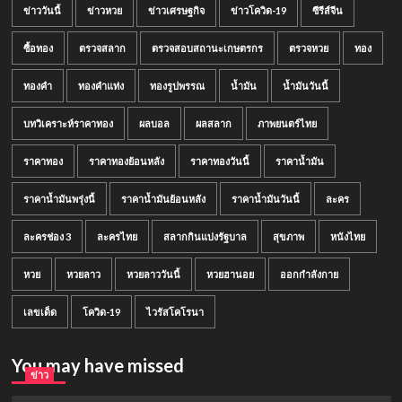
ข่าววันนี้
ข่าวหวย
ข่าวเศรษฐกิจ
ข่าวโควิด-19
ซีรีส์จีน
ซื้อทอง
ตรวจสลาก
ตรวจสอบสถานะเกษตรกร
ตรวจหวย
ทอง
ทองคำ
ทองคำแท่ง
ทองรูปพรรณ
น้ำมัน
น้ำมันวันนี้
บทวิเคราะห์ราคาทอง
ผลบอล
ผลสลาก
ภาพยนตร์ไทย
ราคาทอง
ราคาทองย้อนหลัง
ราคาทองวันนี้
ราคาน้ำมัน
ราคาน้ำมันพรุ่งนี้
ราคาน้ำมันย้อนหลัง
ราคาน้ำมันวันนี้
ละคร
ละครช่อง 3
ละครไทย
สลากกินแบ่งรัฐบาล
สุขภาพ
หนังไทย
หวย
หวยลาว
หวยลาววันนี้
หวยฮานอย
ออกกำลังกาย
เลขเด็ด
โควิด-19
ไวรัสโคโรนา
You may have missed
ข่าว