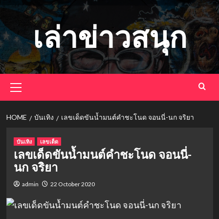
Skip
to
เล่าข่าวสนุก
content
Primary
Menu
HOME
บันเทิง
เลขเด็ดขันน้ำมนต์คำชะโนด จอนนี่-นก จริยา
บันเทิง
เลขเด็ด
เลขเด็ดขันน้ำมนต์คำชะโนด จอนนี่-
นก จริยา
admin
22 October 2020