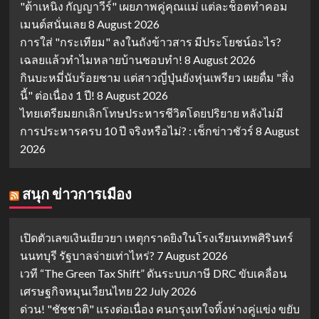
"ต้าเหนิง กัญญาวีร์" เผยภาพคู่คุณแม่ แต่ละช็อตทำคอม
เมนต์สนั่นเลย
8 August 2026
การใส่ "กระเทียม" ลงในถังข้าวสาร มีประโยชน์อะไร?
เฉลยแล้วทำไมหลายบ้านชอบทำ!
8 August 2026
กินบะหมี่นับร้อยชาม แต่สาวญี่ปุ่นยังหุ่นเพรียว เผยดื่ม "สิ่ง
นี้" ต่อเนื่อง 1 ปี!
8 August 2026
ไทยเตรียมยกเลิกโทษประหารชีวิตโดยปริยาย หลังไม่มี
การประหารครบ 10 ปี จริงหรือไม่? : เช็กข่าวชัวร์
8 August
2026
สนุก ข่าวการเมือง
เปิดตัวเลขเงินเยียวยา เหตุกราดยิงในโรงเรียนเทพศิรินทร์
นนทบุรี รัฐบาลจ่ายเท่าไหร่?
7 August 2026
เวที “The Green Tax Shift” ดันระบบภาษี DRC ขับเคลื่อน
เศรษฐกิจหมุนเวียนไทย
22 July 2026
ด่วน! "ชัชชาติ" แรงต่อเนื่อง คนกรุงเทใจทิ้งห่างคู่แข่ง ขยับ