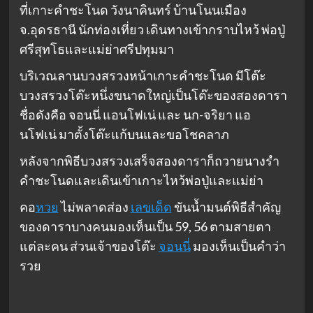
ที่เกาะคำชะโนด วังนาคินทร์ บ้านโนนเมือง
จ.อุดรธานี นักท่องเที่ยว เดินทางเข้ากราบไหว้ พ่อปู่
ศรีสุทโธและแม่ย่าศรีปทุมมา
บริเวณลานบวงสรวงหน้าเกาะคำชะโนด มีโต๊ะ
บวงสรวงโต๊ะหนึ่งขนาดใหญ่เป็นโต๊ะของสองดารา
ชื่อดังคือ จอนนี่ แอนโฟเน่ และ นก-จริยา แอ
นโฟเน่ มาตั้งโต๊ะแก้บนและขอโชคลาภ
หลังจากพิธีบวงสรวงเสร็จสองดาราก็ถวายนางรำ
คำชะโนดและเดินเข้าเกาะไหว้พ่อปู่และแม่ย่า
คอ
หวย
ไม่พลาดส่อง
เลขเด็ด
ขันน้ำมนต์พิธีสำคัญ
ของดาราบางคนมองเห็นเป็น 59, 56 ตามสายตา
แต่ละคน ส่วนเจ้าของโต๊ะ
จอนนี่
มองเห็นเป็นคำว่า
รวย