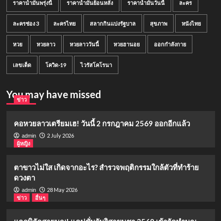
ราคาน้ำมันพรุ่งนี้
ราคาน้ำมันย้อนหลัง
ราคาน้ำมันวันนี้
ละคร
ละครช่อง 3
ละครไทย
สลากกินแบ่งรัฐบาล
สุขภาพ
หนังไทย
หวย
หวยลาว
หวยลาววันนี้
หวยฮานอย
ออกกำลังกาย
เลขเด็ด
โควิด-19
ไวรัสโคโรนา
You may have missed
ข่าว
คอหวยลาวเตรียมเฮ! วันนี้ 2 กรกฎาคม 2569 ออกอีกแล้ว
2 July 2026
admin
ผู้หญิง
ตาขาวไม่ใส เกิดจากอะไร? สำรวจพฤติกรรมใกล้ตัวที่ทำร้าย
ดวงตา
28 May 2026
admin
ข่าว
อื่นๆ