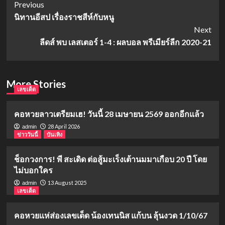
Post
Previous
นิทานอีสป เรื่องราชสีห์กับหนู
Navigation
Next
ลีดส์ พบ เลสเตอร์ 1-4 : ผลบอล พรีเมียร์ลีก 2020-21
More Stories
เลขเด็ด
คอหวยลาวเตรียมเฮ! วันนี้ 28 เมษายน 2569 ออกอีกแล้ว
28 April 2026
admin
ข่าววันนี้
บันเทิง
ช็อกวงการ! พี สะเดิด ต่อสู้มะเร็งเต้านมมาเกือบ 20 ปี โดย
ไม่บอกใคร
13 August 2025
admin
เลขเด็ด
คอหวยแห่ส่องเลขเด็ด น้องเทนนิส แก้บน ลุ้นงวด 1/10/67