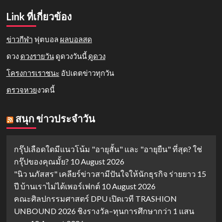
Link ที่เกี่ยวข้อง
ข่าวกีฬา
ฟุตบอล
ผลบอลสด
ดวง
ดวงรายวัน
ดูดวงวันนี้
ดูดวง
โครงการเราชนะ
อัปเดตข่าวทุกวัน
ตรวจหวย
งวดนี้
สนุก ข่าวประจำวัน
กรุ๊ปเลือดใดมีแนวโน้ม "อายุสั้น" และ "อายุยืน" ที่สุด? ใช่
กรุ๊ปของคุณมั้ย?
10 August 2026
"นิว นภัสสร" เคลียร์ข่าวสามีปันใจให้นักธุรกิจ ร่ายยาว 15
ปี บ้านเราไม่ได้เพอร์เฟกต์
10 August 2026
คณะศิลปกรรมศาสตร์ DPU เปิดเวที TRASHION
UNBOUND 2026 ชิงรางวัล–ทุนการศึกษากว่า 1 แสน