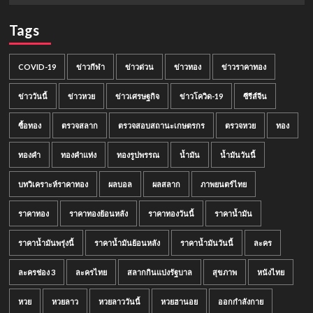
Tags
COVID-19
ข่าวกีฬา
ข่าวด่วน
ข่าวทอง
ข่าวราคาทอง
ข่าววันนี้
ข่าวหวย
ข่าวเศรษฐกิจ
ข่าวโควิด-19
ซีรีส์จีน
ซื้อทอง
ตรวจสลาก
ตรวจสอบสถานะเกษตรกร
ตรวจหวย
ทอง
ทองคำ
ทองคำแท่ง
ทองรูปพรรณ
น้ำมัน
น้ำมันวันนี้
บทวิเคราะห์ราคาทอง
ผลบอล
ผลสลาก
ภาพยนตร์ไทย
ราคาทอง
ราคาทองย้อนหลัง
ราคาทองวันนี้
ราคาน้ำมัน
ราคาน้ำมันพรุ่งนี้
ราคาน้ำมันย้อนหลัง
ราคาน้ำมันวันนี้
ละคร
ละครช่อง 3
ละครไทย
สลากกินแบ่งรัฐบาล
สุขภาพ
หนังไทย
หวย
หวยลาว
หวยลาววันนี้
หวยฮานอย
ออกกำลังกาย