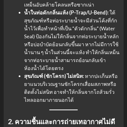
เหม็นอับคล้ายโคลนหรือซากเน่า
น้ำในท่อดักกลิ่นแห้ง (P-Trap/U-Bend):
ใต้
สุขภัณฑ์หรือท่อระบายน้ำจะมีส่วนโค้งที่กัก
น้ำไว้เพื่อทำหน้าที่เป็น “ตัวดักกลิ่น” (Water
Seal) ป้องกันไม่ให้กลิ่นจากท่อระบายน้ำหลัก
หรือบ่อบำบัดย้อนกลับขึ้นมา หากไม่มีการใช้
น้ำนาน ๆ น้ำในส่วนนี้จะแห้ง ทำให้กลิ่นเหม็น
จากท่อระบายน้ำสามารถย้อนกลับเข้า
ห้องน้ำได้โดยตรง
สุขภัณฑ์ (ชักโครก) ไม่สนิท:
หากปะเก็นหรือ
ยาแนวบริเวณฐานชักโครกเสื่อมสภาพหรือ
ติดตั้งไม่สนิท อาจทำให้กลิ่นจากโถส้วมรั่ว
ไหลออกมาภายนอกได้
2. ความชื้นและการถ่ายเทอากาศไม่ดี