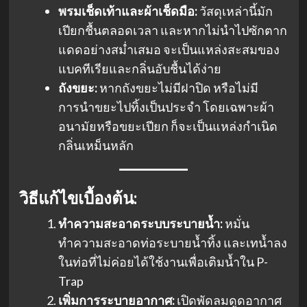
พรมเช็ดเท้าและผ้าเช็ดมือ:
วัสดุเหล่านี้มัก
เปียกชื้นตลอดเวลา และหากไม่นำไปซักตาก
แดดอย่างสม่ำเสมอ จะเป็นแหล่งสะสมของ
แบคทีเรียและกลิ่นอับชื้นได้ง่าย
ถังขยะ:
หากถังขยะไม่มีฝาปิด หรือไม่มี
การนำขยะไปทิ้งเป็นประจำ โดยเฉพาะผ้า
อนามัยหรือขยะเปียก ก็จะเป็นแหล่งกำเนิด
กลิ่นเหม็นหลัก
วิธีแก้ไขเบื้องต้น:
ทำความสะอาดระบบระบายน้ำ:
หมั่น
ทำความสะอาดท่อระบายน้ำทิ้ง และเทน้ำลง
ในท่อที่ไม่ค่อยได้ใช้งานเพื่อเติมน้ำใน P-
Trap
เพิ่มการระบายอากาศ:
เปิดพัดลมดูดอากาศ