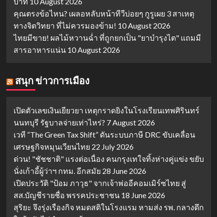
บาท
10 August 2026
คุณตรงข้อไหน? เผลอหลับหน้าทีวีบ่อยๆ กูรูเผย 3 สาเหตุ
ทางจิตวิทยา ที่ไม่ควรมองข้าม!
10 August 2026
ไทยมีขาย! ผลไม้หวานฉ่ำ ที่ถูกยกเป็น "ยาบำรุงไต" แถมมี
สารอาหารแน่น
10 August 2026
สนุก ข่าวการเมือง
เปิดตัวเลขเงินเยียวยา เหตุกราดยิงในโรงเรียนเทพศิรินทร์
นนทบุรี รัฐบาลจ่ายเท่าไหร่?
7 August 2026
เวที “The Green Tax Shift” ดันระบบภาษี DRC ขับเคลื่อน
เศรษฐกิจหมุนเวียนไทย
22 July 2026
ด่วน! "ชัชชาติ" แรงต่อเนื่อง คนกรุงเทใจทิ้งห่างคู่แข่ง ขยับ
นั่งเก้าอี้ผู้ว่าฯ กทม. อีกสมัย
28 June 2026
เปิดประวัติ "ป้อม ภาวุธ" จากเจ้าพ่ออีคอมเมิร์ซไทย สู่
สส.บัญชีรายชื่อ พรรคประชาชน
18 June 2026
สุริยะ จึงรุ่งเรืองกิจ หมดสติในโรงแรม หามส่ง รพ. กลางดึก