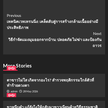
Post
Previous
เทคนิคเวทเทรนนิ่ง: เคล็ดลับสู่การสร้างกล้ามเนื้ออย่างมี
Navigation
ประสิทธิภาพ
Next
วิธีกำจัดแมงมุมออกจากบ้าน: ปลอดภัย ไม่ฆ่า และป้องกัน
ถาวร
More Stories
ผู้หญิง
ตาขาวไม่ใส เกิดจากอะไร? สำรวจพฤติกรรมใกล้ตัวที่
ทำร้ายดวงตา
28 May 2026
admin
ผู้หญิง
ขาหนีบดำ แก้ยังไงให้กลับมาขาวเนียนด้วยวิธีธรรมชาติ