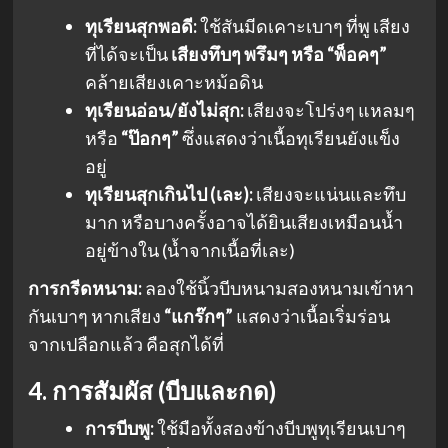
ทุเรียนสุกพอดี:
ใช้สันมีดเคาะเบาๆ ที่พู เสียง
ที่ได้จะเป็น
เสียงทึบๆ พรึมๆ หรือ “พ็อคๆ”
คล้ายเสียงเคาะหม้อดิน
ทุเรียนอ่อน/ยังไม่สุก:
เสียงจะโปร่งๆ แหลมๆ
หรือ
“ป๊อกๆ”
ซึ่งแสดงว่าเนื้อทุเรียนยังแข็ง
อยู่
ทุเรียนสุกเกินไป (เละ):
เสียงจะแน่นและทึบ
มาก หรือบางครั้งอาจได้ยินเสียงเหมือนน้ำ
อยู่ข้างใน (น้ำจากเนื้อที่เละ)
การกรีดหนาม:
ลองใช้นิ้วบีบหนามสองหนามเข้าหา
กันเบาๆ หากเสียง
“แกร๊กๆ”
แสดงว่าเนื้อเริ่มร่อน
จากเปลือกแล้ว คือสุกได้ที่
4. การสัมผัส (บีบและกด)
การบีบพู:
ใช้มือทั้งสองข้างบีบพูทุเรียนเบาๆ