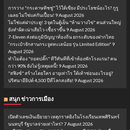
การวาง "กระดาษทิชชู่" ไว้ใต้เขียง มีประโยชน์อะไร? กูรู
เฉลย ไม่ใช่แค่กันเปื้อน!
9 August 2026
ไม่ใช่แค่ฝาประตู! 3 จุดในตู้เย็น "ห้ามวางไข่" คนส่วนใหญ่
ยังทำผิด เน่าเสียไว-เชื้อราขึ้น
9 August 2026
7-Eleven ส่งต่อภูมิปัญญาท้องถิ่น ยกระดับของฝากไทย
“กระเป๋าจักสานกระจูดทะเลน้อย รุ่น Limited Edition"
9
August 2026
ทำไมต้อง "ถอดปลั๊ก" ทีวีทันทีที่เข้าห้องพักโรงแรม? คน
กว่า 90% ยังไม่รู้เหตุผลนี้!
9 August 2026
"สฟิงซ์" สร้างโดยใคร อายุเท่าไร ใต้เท้าซ่อนอะไรอยู่?
ปริศนาอียิปต์ 4,500 ปีที่โลกสงสัย!
9 August 2026
สนุก ข่าวการเมือง
เปิดตัวเลขเงินเยียวยา เหตุกราดยิงในโรงเรียนเทพศิรินทร์
นนทบุรี รัฐบาลจ่ายเท่าไหร่?
7 August 2026