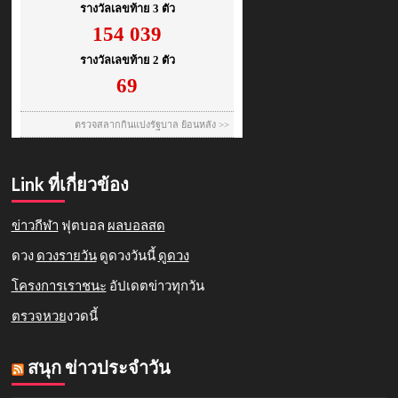
Link ที่เกี่ยวข้อง
ข่าวกีฬา
ฟุตบอล
ผลบอลสด
ดวง
ดวงรายวัน
ดูดวงวันนี้
ดูดวง
โครงการเราชนะ
อัปเดตข่าวทุกวัน
ตรวจหวย
งวดนี้
สนุก ข่าวประจำวัน