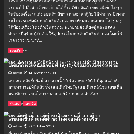
ได้รับแจ้งเหตุ มีสัตว์เลื้อยคลานตัวเงินตัวทองหนีซุกห้องเครื่อง
หนึ่ง
รถยนต์ ไปถึงพบเจ้าของบ้านได้ชี้จุดที่ตัวเงินตัวทอง หนีเข้าไปซุก
งวด
นี้
ในห้องเครื่องรถเก๋ง ฮอนด้า สีขาว ทางอาสากู้ภัย ได้ทำการเปิดฝาก
1/12/65
ระโปรงรถเพื่อค้นหาตัวเงินตัวทอง กระทั่งพบว่าหลบเข้าไปซุกอยู่
จัด
ใต้ห้องเครื่อง โดยตัวเงินตัวทอง พยายามส่งเสียงขู่ และแสดง
ไป
ท่าทางที่ดุร้าย กู้ภัยต้องใช้อุปกรณ์ในการจับตัวเงินตัวทอง โดยใช้
ทั้ง
เวลาราว 20 นาที...
ตัว
ฟัน
Read
Read More
เลขเด็ด
ตัว
more
เน้น
about
เลขเด็ด หวยหนังสือพิมพ์ 16/12/63 แม่จำเนียรรวบรวม
เลข
เด็ด
14 December 2020
admin
ตัว
เลขเด็ดหนังสือพิมพ์ หวยงวดนี้ 16 ธันวาคม 2563 ที่ทุกคนกำลัง
เงิน
ตามหามาอยุ่ที่นี่แล้ว ทั้ง เลขเด็ดไทยรัฐ เลขเด็ดเดลินิวส์ เลขเด็ด
ตัว
มหาทักษา เลขเด็ดบางกอกทูเดย์ Cr. หวยแม่จำเนียร
ทอง
กระโดด
Read
Read More
บันเทิง
เลขเด็ด
กำแพง
more
ซุก
about
ห้อง
เลขเด็ดขันน้ำมนต์คำชะโนด จอนนี่-นก จริยา
เลข
เครื่อง
เด็ด
22 October 2020
admin
รถ
หวย
ที่เกาะคำชะโนด วังนาคินทร์ บ้านโนนเมือง จ.อุดรธานี นักท่อง