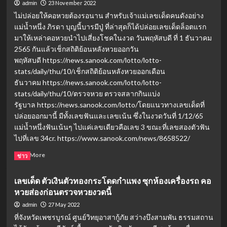
23 November 2022
admin
จีน
ไม่ปล่อยให้คอหวยต้องรอนาน สำหรับเจ้าแม่เลขเด็ดคนดังอย่าง
2567:
แม่น้ำหนึ่ง ภิรดา บุญนี้บารมีปู่ ที่ล่าสุดก็ได้ปล่อยเลขเด็ดล็อตแรก
แนวทาง
มาให้เหล่าคอหวยนำไปเสี่ยงโชคในงวด วันพฤหัสบดี ที่ 1 ธันวาคม
จาก
หลาย
2565 กันแล้วเช็กสถิติย้อนหลังหวยออกวัน
สำนัก
พฤหัสบดี https://news.sanook.com/lotto/lotto-
stats/daily/thu/10/เช็กสถิติย้อนหลังหวยออกเดือน
ธันวาคม https://news.sanook.com/lotto/lotto-
stats/daily/thu/10/ตรวจหวย ตรวจสลากกินแบ่ง
รัฐบาล https://news.sanook.com/lotto/โดยแนวทางเลขเด็ดที่
ปล่อยออกมานี้ มีทั้งเลขฟันและเลขเน้น ซึ่งในงวดวันที่ 1/12/65
แม่น้ำหนึ่งฟันเน้นๆ ไปแค่เลขเดียวคือเลข 3 ขณะที่เลขสองตัวฟัน
ไปที่เลข 34cr. https://www.sanook.com/news/8658522/
Read
Read More
ข่าว
more
about
เลขเด็ด ตัวเงินตัวทองกระโดดกำแพง ซุกห้องเครื่องรถ คอ
มา
หวยส่องก่อนตรวจหวยงวดนี้
แล้ว
เลข
27 May 2022
admin
เด็ด
ที่จังหวัดเพชรบูรณ์ ศูนย์วิทยุอาสากู้ภัย สว่างบึงสามพัน ธรรมสถาน
แม่น้ำ