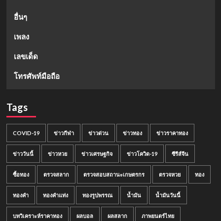
อื่นๆ
เพลง
เลขเด็ด
โทรศัพท์มือถือ
Tags
COVID-19
ข่าวกีฬา
ข่าวด่วน
ข่าวทอง
ข่าวราคาทอง
ข่าววันนี้
ข่าวหวย
ข่าวเศรษฐกิจ
ข่าวโควิด-19
ซีรีส์จีน
ซื้อทอง
ตรวจสลาก
ตรวจสอบสถานะเกษตรกร
ตรวจหวย
ทอง
ทองคำ
ทองคำแท่ง
ทองรูปพรรณ
น้ำมัน
น้ำมันวันนี้
บทวิเคราะห์ราคาทอง
ผลบอล
ผลสลาก
ภาพยนตร์ไทย