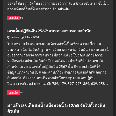
วงพ่อโสธร ณ วัดโสธรวรารามวรวิหาร จังหวัดฉะเชิงเทรา ซึ่งเป็น
สถานที่ศักดิ์สิทธิ์ที่เธอศรัทธาเป็นอย่างยิ่ง...
Read
Read More
เลขเด็ด
more
about
เลขเด็ดปฏิทินจีน 2567: แนวทางจากหลายสำนัก
คอ
หวย
2 July 2024
admin
แห่
โปรดทราบว่า แนวทางเลขเด็ดเหล่านี้เป็นเพียงความเชื่อส่วน
ส่อง
บุคคลเท่านั้น ไม่มีหลักฐานทางวิทยาศาสตร์มายืนยันว่าเลขเหล่านี้
เลข
จะออกรางวัลจริง การเล่นหวยมีความเสี่ยง โปรดเล่นด้วยความ
เด็ด
ระมัดระวัง อย่าเล่นเกินกำลัง และไม่ควรนำเงินที่จำเป็นมาเล่น
น้อง
เทนนิส
สำหรับแนวทางเลขเด็ดปฏิทินจีน 2567 นั้น มีหลายสำนักที่ให้
แก้บน
ข้อมูลแตกต่างกันไป แต่ละสำนักก็จะมีวิธีการดูเลขเด็ดที่แตกต่าง
ลุ้น
กันออกไป ตัวอย่างเลขเด็ดจากสำนักต่างๆ: เลขเด็ดปฏิทิน
งวด
จีน อาจารย์เจมส์ พาราณวสี: 789, 179, 897, 978, 369, 639, 258,...
1/10/67
Read
Read More
เลขเด็ด
more
about
มาแล้ว เลขเด็ด แม่น้ำหนึ่ง งวดนี้ 1/12/65 จัดไปทั้งตัวฟัน
เลข
ตัวเน้น
เด็ด
ปฏิทิน