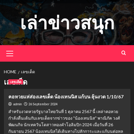
Skip
to
เล่าข่าวสนุก
content
Primary
Menu
HOME
เลขเด็ด
เลขเด็ด
เลขเด็ด
คอหวยแห่ส่องเลขเด็ด น้องเทนนิส แก้บน ลุ้นงวด 1/10/67
26 September 2024
admin
สำหรับงวดหวยรัฐบาลไทยวันที่ 1 ตุลาคม 2567 นี้ เหล่าคอหวย
กำลังตื่นเต้นกับเลขเด็ดจากข่าวของ "น้องเทนนิส" พาณิภัค วงศ์
พัฒนกิจ นักเทควันโดสาวทองคำโอลิมปิก 2024 เมื่อวันที่ 26
กันยายน 2567 น้องเทนนิสได้เดินทางไปสักการะและแก้บนต่อหล