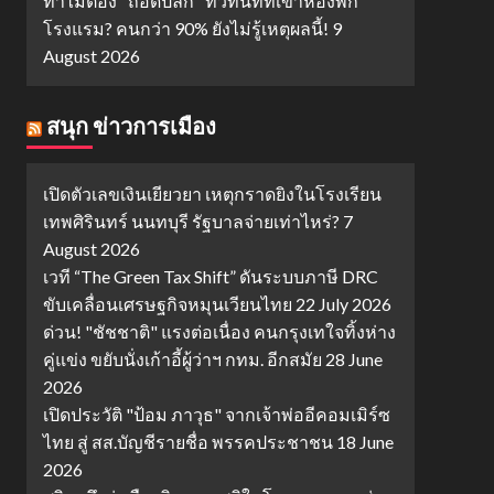
ทำไมต้อง "ถอดปลั๊ก" ทีวีทันทีที่เข้าห้องพัก
โรงแรม? คนกว่า 90% ยังไม่รู้เหตุผลนี้!
9
August 2026
สนุก ข่าวการเมือง
เปิดตัวเลขเงินเยียวยา เหตุกราดยิงในโรงเรียน
เทพศิรินทร์ นนทบุรี รัฐบาลจ่ายเท่าไหร่?
7
August 2026
เวที “The Green Tax Shift” ดันระบบภาษี DRC
ขับเคลื่อนเศรษฐกิจหมุนเวียนไทย
22 July 2026
ด่วน! "ชัชชาติ" แรงต่อเนื่อง คนกรุงเทใจทิ้งห่าง
คู่แข่ง ขยับนั่งเก้าอี้ผู้ว่าฯ กทม. อีกสมัย
28 June
2026
เปิดประวัติ "ป้อม ภาวุธ" จากเจ้าพ่ออีคอมเมิร์ซ
ไทย สู่ สส.บัญชีรายชื่อ พรรคประชาชน
18 June
2026