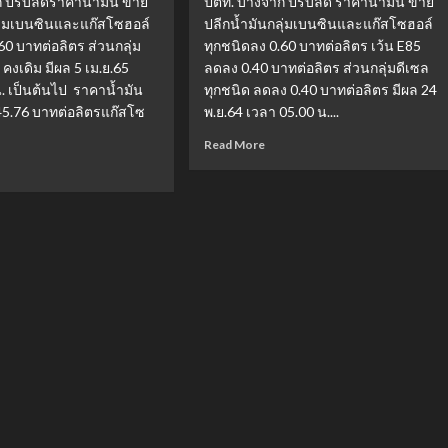
 ปรับลดราคาน้ำมัน ขาย
ปตท. บางจาก ปรับลด ราคาน้ำมัน ขาย
ลุ่มเบนซินและแก๊สโซฮอล์
ปลีกน้ำมันกลุ่มเบนซินและแก๊สโซฮอล์
60 บาทต่อลิตร ส่วนกลุ่ม
ทุกชนิดลง 0.60 บาทต่อลิตร เว้น E85
 คงเดิม มีผล 5 เม.ย.65
ลดลง 0.40 บาทต่อลิตร ส่วนกลุ่มดีเซล
. เป็นต้นไป ราคาน้ำมัน
ทุกชนิด ลดลง 0.40 บาทต่อลิตร มีผล 24
 45.76 บาทต่อลิตรแก๊สโซ
พ.ย.64 เวลา 05.00 น....
Read
Read More
more
ad
about
re
ราคา
out
น้ำมัน
มัน
24
พ.ย.
อัปเดต
64
สุด
ลด
ลง
ลง
ทุก
งค์
ชนิด
20-
ร
60
สตางค์
ต่อ
ลิตร