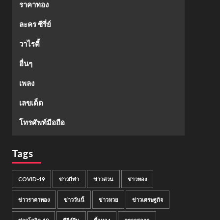
ราคาทอง
ละคร ซีรี่ย์
วาไรตี้
อื่นๆ
เพลง
เลขเด็ด
โทรศัพท์มือถือ
Tags
COVID-19
ข่าวกีฬา
ข่าวด่วน
ข่าวทอง
ข่าวราคาทอง
ข่าววันนี้
ข่าวหวย
ข่าวเศรษฐกิจ