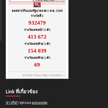
Link ที่เกี่ยวข้อง
ข่าวกีฬา
ฟุตบอล
ผลบอลสด