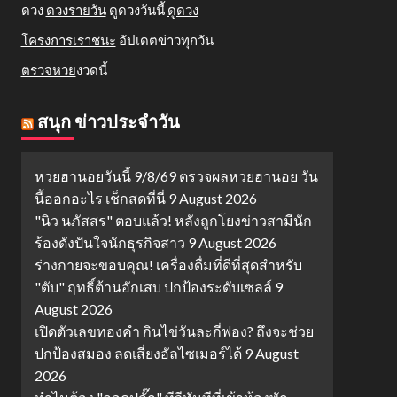
ดวง
ดวงรายวัน
ดูดวงวันนี้
ดูดวง
โครงการเราชนะ
อัปเดตข่าวทุกวัน
ตรวจหวย
งวดนี้
สนุก ข่าวประจำวัน
หวยฮานอยวันนี้ 9/8/69 ตรวจผลหวยฮานอย วัน
นี้ออกอะไร เช็กสดที่นี่
9 August 2026
"นิว นภัสสร" ตอบแล้ว! หลังถูกโยงข่าวสามีนัก
ร้องดังปันใจนักธุรกิจสาว
9 August 2026
ร่างกายจะขอบคุณ! เครื่องดื่มที่ดีที่สุดสำหรับ
"ตับ" ฤทธิ์ต้านอักเสบ ปกป้องระดับเซลล์
9
August 2026
เปิดตัวเลขทองคำ กินไข่วันละกี่ฟอง? ถึงจะช่วย
ปกป้องสมอง ลดเสี่ยงอัลไซเมอร์ได้
9 August
2026