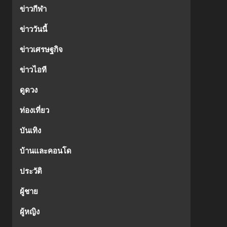
ข่าวกีฬา
ข่าววันนี้
ข่าวเศรษฐกิจ
ข่าวไอที
ดูดวง
ท่องเที่ยว
บันเทิง
บ้านและคอนโด
ประวัติ
ผู้ชาย
ผู้หญิง