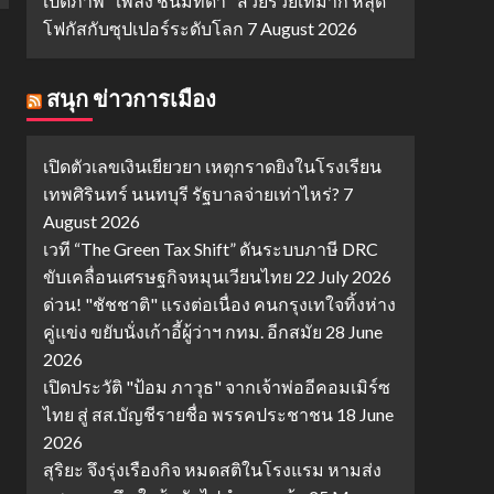
เปิดภาพ "เพลง ชนม์ทิดา" สวยรวยเท่มาก หลุด
โฟกัสกับซุปเปอร์ระดับโลก
7 August 2026
สนุก ข่าวการเมือง
เปิดตัวเลขเงินเยียวยา เหตุกราดยิงในโรงเรียน
เทพศิรินทร์ นนทบุรี รัฐบาลจ่ายเท่าไหร่?
7
August 2026
เวที “The Green Tax Shift” ดันระบบภาษี DRC
ขับเคลื่อนเศรษฐกิจหมุนเวียนไทย
22 July 2026
ด่วน! "ชัชชาติ" แรงต่อเนื่อง คนกรุงเทใจทิ้งห่าง
คู่แข่ง ขยับนั่งเก้าอี้ผู้ว่าฯ กทม. อีกสมัย
28 June
2026
เปิดประวัติ "ป้อม ภาวุธ" จากเจ้าพ่ออีคอมเมิร์ซ
ไทย สู่ สส.บัญชีรายชื่อ พรรคประชาชน
18 June
2026
สุริยะ จึงรุ่งเรืองกิจ หมดสติในโรงแรม หามส่ง