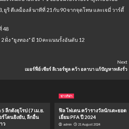
 ยูริ ตีเลม็องส์ นาทีที่ 21 กับ 90 จากจุดโทษ และเจมี่ วาร์ดี้
่ 48
2 ฝั่ง “ยูงทอง” มี 10 คะแนนรั้งอันดับ 12
Next
เมอร์ฟี่ย์ เชียร์ ลิเวอร์พูล คว้า อลาบา แก้ปัญหาหลังรั่ว
ข่าวกีฬา
5 ลีกดังยุโรป (7 เม.ย.
ฟิล โฟเดน คว้ารางวัลนักเตะยอด
ร์โดนยิงยับ, ลีกอื่น
เยี่ยม PFA ปี 2024
นาว
21 August 2024
admin