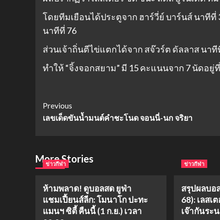
โดยทีมเยือนได้ประตูจาก ฮาร์วี่ย์ บาร์นส์ นาทีที่ 3,
นาทีที่ 76
ส่วนเจ้าถิ่นตีไข่แตกได้จาก สจ๊วร์ต ดัลลาส นาทีที
ทำให้ “จิ้งจอกสยาม” มี 15 คะแนนจาก 7 นัดอยู่ที่ 
Post
Previous
เลขเด็ดขันน้ำมนต์คำชะโนด จอนนี่-นก จริยา
Navigation
More Stories
ข่าวกีฬา
ข่าวกีฬา
ห้ามพลาด! ดูบอลสด ยูฟ่า
สรุปผลบอล 
แชมเปี้ยนส์ลีก: โมนาโก ปะทะ
68): เลสเตอ
แมนฯ ซิตี้ คืนนี้ (1 ก.ย.) เวลา
เจ๊ากันระ