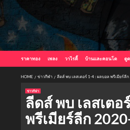
Skip
to
content
ราคาทอง
เพลง
วาไรตี้
บ้านและคอนโด
ดู
HOME
ข่าวกีฬา
ลีดส์ พบ เลสเตอร์ 1-4 : ผลบอล พรีเมียร์ลี
ข่าวกีฬา
ลีดส์ พบ เลสเตอร
พรีเมียร์ลีก 202