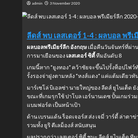
admin
3 November 2020
ลีดส์ พบ เลสเตอร์ 1-4 : ผลบอล พรีเ
ผลบอลพรีเมียร์ลีก อังกฤษ
เมื่อคืนวันจันทร์ที่ผ
การมาเยือนของ
เลสเตอร์ ซิตี้
ทีมอันดับ 8
เกมนี้หาก “ยูงทอง” คว้าชัยจะขึ้นไปรั้งท็อปไฟว
รั้งรองจ่าฝูงตามหลัง “หงส์แดง” แค่แต้มเดียวทัน
มาร์เซโล่ บิเอลซ่า นายใหญ่ของ ลีดส์ ยูไนเต็ด ยังไ
ขณะที่เกมรุกใช้ ปาโบล เอร์นานเดซ ปั้นเกมร่วมก
แบมฟอร์ด เป็นหน้าเป้า
ด้าน เบรนแด้น ร็อดเจอร์ส ส่ง เจมี่ วาร์ดี้ ล่าตา
รวมทั้ง ยูริ ตีเลม็องส์ สนับสนุน
ผลปรากฏว่า เลสเตอร์ ซิตี้ ชนะ ลีดส์ ยูไนเต็ด ที