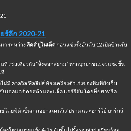
มียร์ลีก 2020-21
่านมา ระหว่าง
ลีดส์ ยูไนเต็ด
ก่อนแข่งรั้งอันดับ 12 เปิดบ้านรับ
์ทันที เช่นเดียวกับ “จิ้งจอกสยาม” หากบุกมาชนะจะแซงขึ้น
ที
ม่มี คาลวิล ฟิลลิปส์ ห้องเครื่องตัวเก่งของทีมที่ยังเจ็บ
ับ เอลแดร์ คอสต้า และแจ็ค แฮร์ริสัน โดยทิ้ง พาทริค
ข่ายโดยมีตัวปั้นเกมอย่าง เดนนิส ปราต และฮาร์วี่ย์ บาร์นส์
มน้องใหม่สบายแข้ง 4-1 ขยับขึ้นไปรั้งรองจ่าฝูงเรียบร้อย