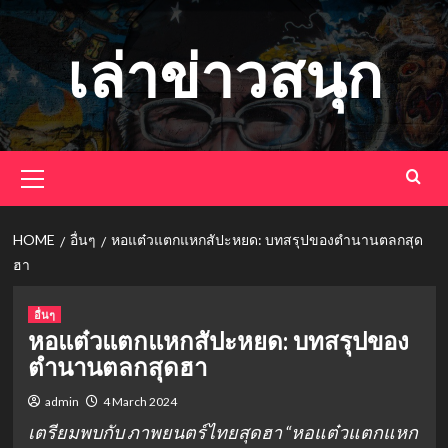
Skip
to
เล่าข่าวสนุก
content
Primary
Menu
HOME
อื่นๆ
หอแต๋วแตกแหกสัปะหยด: บทสรุปของตำนานตลกสุด
ฮา
อื่นๆ
หอแต๋วแตกแหกสัปะหยด: บทสรุปของ
ตำนานตลกสุดฮา
admin
4 March 2024
เตรียมพบกับ ภาพยนตร์ไทยสุดฮา “หอแต๋วแตกแหก