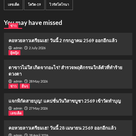
เลขเด็ด
โควิด-19
ไวรัสโคโรนา
You may have missed
ข่าว
คอหวยลาวเตรียมเฮ! วันนี้ 2 กรกฎาคม 2569 ออกอีกแล้ว
2 July 2026
admin
ผู้หญิง
ตาขาวไม่ใส เกิดจากอะไร? สำรวจพฤติกรรมใกล้ตัวที่ทำร้าย
ดวงตา
28 May 2026
admin
ข่าว
อื่นๆ
แจกพิกัดสายบุญ! แคปชั่นวันวิสาขบูชา 2569 เข้าวัดทำบุญ
27 May 2026
admin
เลขเด็ด
คอหวยลาวเตรียมเฮ! วันนี้ 28 เมษายน 2569 ออกอีกแล้ว
28 April 2026
admin