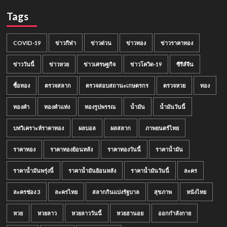
Tags
COVID-19
ข่าวกีฬา
ข่าวด่วน
ข่าวทอง
ข่าวราคาทอง
ข่าววันนี้
ข่าวหวย
ข่าวเศรษฐกิจ
ข่าวโควิด-19
ซีรีส์จีน
ซื้อทอง
ตรวจสลาก
ตรวจสอบสถานะเกษตรกร
ตรวจหวย
ทอง
ทองคำ
ทองคำแท่ง
ทองรูปพรรณ
น้ำมัน
น้ำมันวันนี้
บทวิเคราะห์ราคาทอง
ผลบอล
ผลสลาก
ภาพยนตร์ไทย
ราคาทอง
ราคาทองย้อนหลัง
ราคาทองวันนี้
ราคาน้ำมัน
ราคาน้ำมันพรุ่งนี้
ราคาน้ำมันย้อนหลัง
ราคาน้ำมันวันนี้
ละคร
ละครช่อง 3
ละครไทย
สลากกินแบ่งรัฐบาล
สุขภาพ
หนังไทย
หวย
หวยลาว
หวยลาววันนี้
หวยฮานอย
ออกกำลังกาย