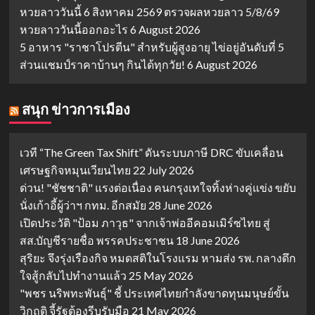
หวยลาววันนี้ 6 สิงหาคม 2569 ตรวจผลหวยลาว 5/8/69
หวยลาววันนี้ออกอะไร
6 August 2026
5 อาหาร "ราชาโปรตีน" สำหรับผู้สูงอายุ ไข่อยู่อันดับที่ 5
ส่วนแชมป์ราคาบ้านๆ กินได้ทุกวัย!
6 August 2026
สนุก ข่าวการเมือง
เวที “The Green Tax Shift” ดันระบบภาษี DRC ขับเคลื่อน
เศรษฐกิจหมุนเวียนไทย
22 July 2026
ด่วน! "ชัชชาติ" แรงต่อเนื่อง คนกรุงเทใจทิ้งห่างคู่แข่ง ขยับ
นั่งเก้าอี้ผู้ว่าฯ กทม. อีกสมัย
28 June 2026
เปิดประวัติ "ป้อม ภาวุธ" จากเจ้าพ่ออีคอมเมิร์ซไทย สู่
สส.บัญชีรายชื่อ พรรคประชาชน
18 June 2026
สุริยะ จึงรุ่งเรืองกิจ หมดสติในโรงแรม หามส่ง รพ. กลางดึก
ใจสู้กลับไปทำงานแล้ว
25 May 2026
"พชร นริพทะพันธุ์" ชี้ ประเทศไทยกำลังขาดทุนมนุษย์ขั้น
วิกฤติ จี้รัฐต้องรีบรับมือ
21 May 2026