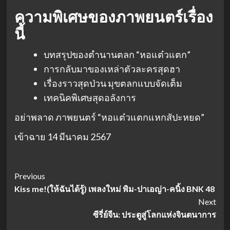
ความพิเศษของภาพยนตร์เรื่อง
นี้
บทสรุปของตำนานตลก “หอแต๋วแตก”
การกลับมาของเหล่าตัวละครสุดฮา
เรื่องราวสุดป่วน มุขตลกแบบจัดเต็ม
เทคนิคพิเศษสุดอลังการ
อย่าพลาด ภาพยนตร์ “หอแต๋วแตกแหกสัปะหยด”
เข้าฉาย 14 มีนาคม 2567
Post
Previous
Kiss me!(ให้ฉันได้รู้) เพลงใหม่ พิม-ปาเอญ่า-คนิ้ง BNK 48
Navigation
Next
ซีรี่ย์จีน: ประตูสู่โลกแห่งจินตนาการ