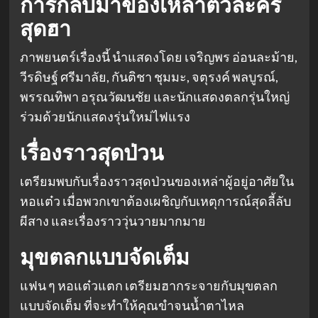
การกลับมาของเหล่าตัวละคร
สุดฮา
ภาพยนตร์เรื่องนี้ นำแสดงโดย เจริญพร อ่อนละม้าย,
วีรดิษฐ์ ศรีมาลัย, กันติชา ชุมมะ, จตุรงค์ พลบูรณ์,
พรรณทิพา อรุณวัฒนชัย และนักแสดงตลกรุ่นใหญ่
ร่วมด้วยนักแสดงรุ่นใหม่ไฟแรง
เรื่องราวสุดป่วน
เตรียมพบกับเรื่องราวสุดป่วนของเหล่าผู้อยู่อาศัยใน
หอแต๋ว เมื่อพวกเขาต้องเผชิญกับเหตุการณ์สุดลี้ลับ
ผีสาง และเรื่องราววุ่นวายมากมาย
มุขตลกแบบจัดเต็ม
แฟน ๆ หอแต๋วแตก เตรียมฮากระจายกับมุขตลก
แบบจัดเต็ม ที่จะทำให้คุณขำจนน้ำตาไหล