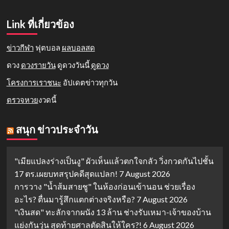
Link ที่เกี่ยวข้อง
ข่าวกีฬา
ฟุตบอล
ผลบอลสด
ดวง
ดวงรายวัน
ดูดวงวันนี้
ดูดวง
โครงการเราชนะ
อัปเดตข่าวทุกวัน
ตรวจหวย
งวดนี้
สนุก ข่าวประจำวัน
"เมียแปลงร่างเป็นงู" ผัวเห็นแล้วตกใจกลัว วิ่งกวดกันไปชั้น
17 ตร.เผยบทสรุปคดีสุดแปลก!
7 August 2026
การวาง "น้ำส้มสายชู" ในห้องก่อนเข้านอน ช่วยเรื่อง
อะไร? ตื่นมารู้สึกแตกต่างจริงหรือ?
7 August 2026
"เงินสด" ทะลักจากผนัง 13 ล้าน ช่างรับเหมา-เจ้าของบ้าน
แย่งกันวุ่น สุดท้ายศาลตัดสินให้ใคร?!
6 August 2026