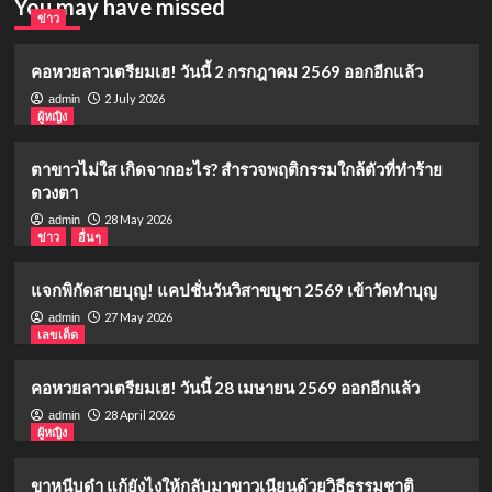
You may have missed
ข่าว
คอหวยลาวเตรียมเฮ! วันนี้ 2 กรกฎาคม 2569 ออกอีกแล้ว
2 July 2026
admin
ผู้หญิง
ตาขาวไม่ใส เกิดจากอะไร? สำรวจพฤติกรรมใกล้ตัวที่ทำร้าย
ดวงตา
28 May 2026
admin
ข่าว
อื่นๆ
แจกพิกัดสายบุญ! แคปชั่นวันวิสาขบูชา 2569 เข้าวัดทำบุญ
27 May 2026
admin
เลขเด็ด
คอหวยลาวเตรียมเฮ! วันนี้ 28 เมษายน 2569 ออกอีกแล้ว
28 April 2026
admin
ผู้หญิง
ขาหนีบดำ แก้ยังไงให้กลับมาขาวเนียนด้วยวิธีธรรมชาติ