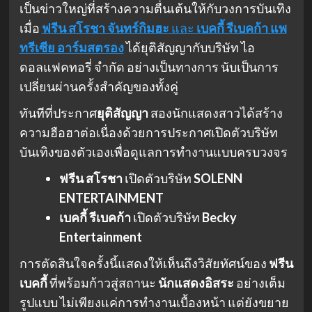
เป็นข่าวใหญ่ที่สร้างความตื่นเต้นให้กับวงการบันเทิง
เมื่อ
ฟรีน สโรชา จันทร์กิมฮะ
และ
เบคกี้ รีเบคก้า แพ
ทรีเซีย อาร์มสตรอง
ได้ยุติสัญญากับบริษัท ไอ
ดอลแฟคทอรี่ จำกัด อย่างเป็นทางการ นับเป็นการ
เปลี่ยนผ่านครั้งสำคัญของทั้งคู่
ทันทีที่ประกาศ
ยุติสัญญา
สองนักแสดงสาวได้สร้าง
ความฮือฮาต่อเนื่องด้วยการประกาศเปิดตัวบริษัท
บันเทิงของตัวเองเพื่อดูแลการทำงานแบบครบวงจร
ฟรีน สโรชา
เปิดตัวบริษัท
SOLENN
ENTERTAINMENT
เบคกี้ รีเบคก้า
เปิดตัวบริษัท
Becky
Entertainment
การตัดสินใจครั้งนี้แสดงให้เห็นถึงวิสัยทัศน์ของ
ฟรีน
เบคกี้
ที่พร้อมก้าวสู่สถานะ
นักแสดงอิสระ
อย่างเต็ม
รูปแบบ ไม่เพียงแค่การทำงานเบื้องหน้า แต่ยังขยาย