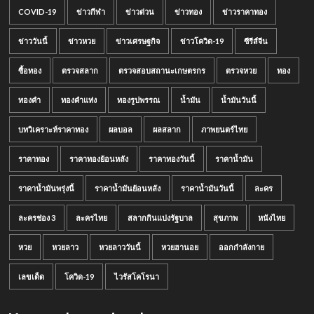
COVID-19
ข่าวกีฬา
ข่าวด่วน
ข่าวทอง
ข่าวราคาทอง
ข่าววันนี้
ข่าวหวย
ข่าวเศรษฐกิจ
ข่าวโควิด-19
ซีรีส์จีน
ซื้อทอง
ตรวจสลาก
ตรวจสอบสถานะเกษตรกร
ตรวจหวย
ทอง
ทองคำ
ทองคำแท่ง
ทองรูปพรรณ
น้ำมัน
น้ำมันวันนี้
บทวิเคราะห์ราคาทอง
ผลบอล
ผลสลาก
ภาพยนตร์ไทย
ราคาทอง
ราคาทองย้อนหลัง
ราคาทองวันนี้
ราคาน้ำมัน
ราคาน้ำมันพรุ่งนี้
ราคาน้ำมันย้อนหลัง
ราคาน้ำมันวันนี้
ละคร
ละครช่อง 3
ละครไทย
สลากกินแบ่งรัฐบาล
สุขภาพ
หนังไทย
หวย
หวยลาว
หวยลาววันนี้
หวยฮานอย
ออกกำลังกาย
เลขเด็ด
โควิด-19
ไวรัสโคโรนา