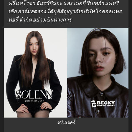
ฟรีน สโรชา จันทร์กิมฮะ และ เบคกี้ รีเบคก้า แพทรี
เซีย อาร์มสตรอง ได้ยุติสัญญากับบริษัท ไอดอลแฟค
ทอรี่ จำกัด อย่างเป็นทางการ
ฟรีนเบคกี้