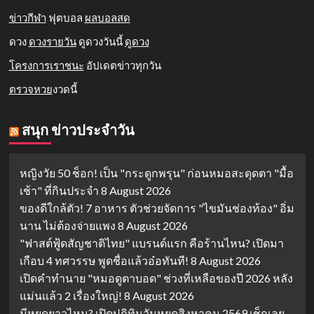
ข่าวกีฬา
ฟุตบอล
ผลบอลสด
ดวง
ดวงรายวัน
ดูดวงวันนี้
ดูดวง
โครงการเราชนะ
อัปเดตข่าวทุกวัน
ตรวจหวย
งวดนี้
สนุก ข่าวประจำวัน
หญิงวัย 50 ช็อก! เป็น "กระดูกพรุน" ก่อนหมอสะดุดตา "มื้อ
เช้า" ที่กินประจำ
8 August 2026
ของดีใกล้ตัว! 7 อาหาร ตัวช่วยจัดการ "ไขมันช่องท้อง" อิ่ม
นาน ไม่ต้องจ่ายแพง
8 August 2026
"ฟาสต์ฟู้ดสัญชาติไทย" แบรนด์แรก คือร้านไหน? เปิดมา
เกือบ 4 ทศวรรษ พูดชื่อแล้วอ๋อทันที!
8 August 2026
เปิดคำทำนาย "หมอดูตาบอด" ช่วงที่เหลือของปี 2026 หลัง
แม่นแล้ว 2 เรื่องใหญ่!
8 August 2026
มีหยุดยาวไหม? เปิดปฏิทินวันหยุดสิงหาคม 2569 เช็กเลย