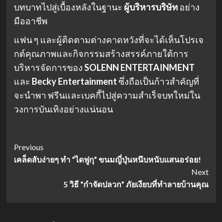
บทบาทไปสู่เบื้องหลังในฐานะ
ผู้บริหารบริษัท
อย่าง
มืออาชีพ
แฟน ๆ และผู้ติดตามต่างคาดหวังที่จะได้เห็นโปรเจ
กต์คุณภาพและกิจกรรมสร้างสรรค์ภายใต้การ
บริหารจัดการของ
SOLENN ENTERTAINMENT
และ
Becky Entertainment
ซึ่งถือเป็นก้าวสำคัญที่
จะนำพา ฟรีนและเบคกี้ไปสู่ความสำเร็จบทใหม่ใน
วงการบันเทิงอย่างแน่นอน
Post
Previous
เคล็ดลับง่ายๆ ทำ “ไดฟูกุ” ขนมญี่ปุ่นหนึบหนับแสนอร่อย!
Navigation
Next
5 วิธี “กำจัดปลวก” ภัยเงียบที่ทำลายบ้านคุณ