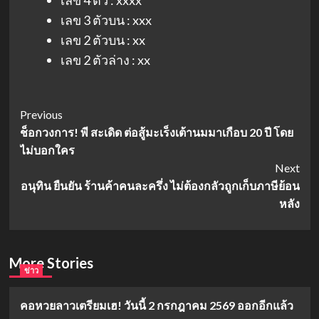
เลข 3 ตัวบน : xxx
เลข 2 ตัวบน : xx
เลข 2 ตัวล่าง : xx
Post
Previous
ช็อกวงการ! พี สะเดิด ต่อสู้มะเร็งเต้านมมาเกือบ 20 ปี โดย
Navigation
ไม่บอกใคร
Next
อนุทิน ยืนยัน ร้านค้าคนละครึ่ง ไม่ต้องกลัวถูกเก็บภาษีย้อน
หลัง
More Stories
ข่าว
คอหวยลาวเตรียมเฮ! วันนี้ 2 กรกฎาคม 2569 ออกอีกแล้ว