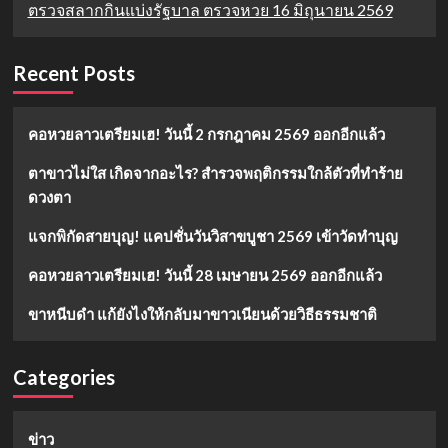
ตรวจสลากกินแบ่งรัฐบาล ตรวจหวย 16 มิถุนายน 2569
Recent Posts
คอหวยลาวเตรียมเฮ! วันนี้ 2 กรกฎาคม 2569 ออกอีกแล้ว
ตาขาวไม่ใส เกิดจากอะไร? สำรวจพฤติกรรมใกล้ตัวที่ทำร้าย
ดวงตา
แจกพิกัดสายบุญ! แคปชั่นวันวิสาขบูชา 2569 เข้าวัดทำบุญ
คอหวยลาวเตรียมเฮ! วันนี้ 28 เมษายน 2569 ออกอีกแล้ว
ขาหนีบดำ แก้ยังไงให้กลับมาขาวเนียนด้วยวิธีธรรมชาติ
Categories
ข่าว