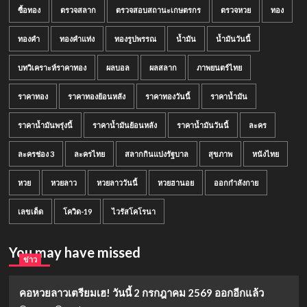
ซื้อทอง
ตรวจสลาก
ตรวจสอบสถานะเกษตรกร
ตรวจหวย
ทอง
ทองคำ
ทองคำแท่ง
ทองรูปพรรณ
น้ำมัน
น้ำมันวันนี้
บทวิเคราะห์ราคาทอง
ผลบอล
ผลสลาก
ภาพยนตร์ไทย
ราคาทอง
ราคาทองย้อนหลัง
ราคาทองวันนี้
ราคาน้ำมัน
ราคาน้ำมันพรุ่งนี้
ราคาน้ำมันย้อนหลัง
ราคาน้ำมันวันนี้
ละคร
ละครช่อง 3
ละครไทย
สลากกินแบ่งรัฐบาล
สุขภาพ
หนังไทย
หวย
หวยลาว
หวยลาววันนี้
หวยฮานอย
ออกกำลังกาย
เลขเด็ด
โควิด-19
ไวรัสโคโรนา
You may have missed
ข่าว
คอหวยลาวเตรียมเฮ! วันนี้ 2 กรกฎาคม 2569 ออกอีกแล้ว