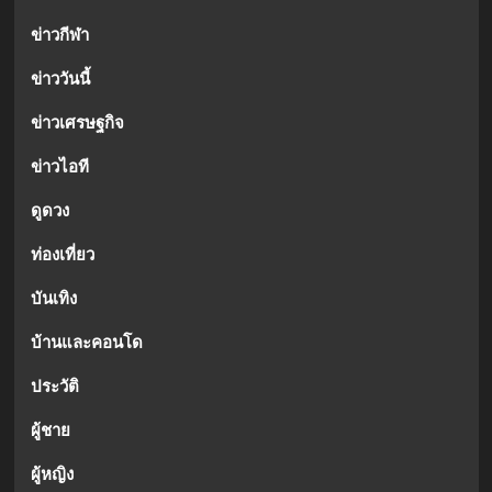
ข่าวกีฬา
ข่าววันนี้
ข่าวเศรษฐกิจ
ข่าวไอที
ดูดวง
ท่องเที่ยว
บันเทิง
บ้านและคอนโด
ประวัติ
ผู้ชาย
ผู้หญิง