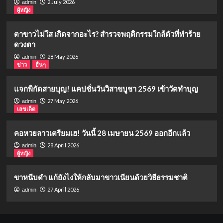
2 July 2026
admin
ผู้หญิง
ตาขาวไม่ใส เกิดจากอะไร? สำรวจพฤติกรรมใกล้ตัวที่ทำร้าย
ดวงตา
28 May 2026
admin
ข่าว
อื่นๆ
แจกพิกัดสายบุญ! แคปชั่นวันวิสาขบูชา 2569 เข้าวัดทำบุญ
27 May 2026
admin
เลขเด็ด
คอหวยลาวเตรียมเฮ! วันนี้ 28 เมษายน 2569 ออกอีกแล้ว
28 April 2026
admin
ผู้หญิง
ขาหนีบดำ แก้ยังไงให้กลับมาขาวเนียนด้วยวิธีธรรมชาติ
27 April 2026
admin