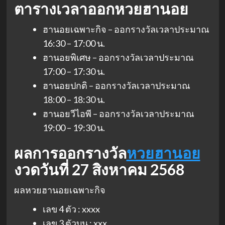
ตารางเวลาออกหวยฮานอย
ฮานอยเฉพาะกิจ – ออกรางวัลเวลาประมาณ
16:30 – 17:00 น.
ฮานอยพิเศษ – ออกรางวัลเวลาประมาณ
17:00 – 17:30 น.
ฮานอยปกติ – ออกรางวัลเวลาประมาณ
18:00 – 18:30 น.
ฮานอยวีไอพี – ออกรางวัลเวลาประมาณ
19:00 – 19:30 น.
ผลการออกรางวัล
หวยฮานอย
งวดวันที่ 27 สิงหาคม 2568
ผลหวยฮานอยเฉพาะกิจ
เลข 4 ตัว : xxxx
เลข 3 ตัวบน : xxx