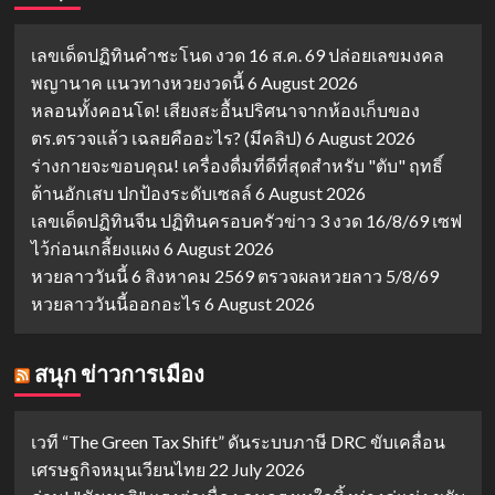
เลขเด็ดปฏิทินคำชะโนด งวด 16 ส.ค. 69 ปล่อยเลขมงคล
พญานาค แนวทางหวยงวดนี้
6 August 2026
หลอนทั้งคอนโด! เสียงสะอื้นปริศนาจากห้องเก็บของ
ตร.ตรวจแล้ว เฉลยคืออะไร? (มีคลิป)
6 August 2026
ร่างกายจะขอบคุณ! เครื่องดื่มที่ดีที่สุดสำหรับ "ตับ" ฤทธิ์
ต้านอักเสบ ปกป้องระดับเซลล์
6 August 2026
เลขเด็ดปฏิทินจีน ปฏิทินครอบครัวข่าว 3 งวด 16/8/69 เซฟ
ไว้ก่อนเกลี้ยงแผง
6 August 2026
หวยลาววันนี้ 6 สิงหาคม 2569 ตรวจผลหวยลาว 5/8/69
หวยลาววันนี้ออกอะไร
6 August 2026
สนุก ข่าวการเมือง
เวที “The Green Tax Shift” ดันระบบภาษี DRC ขับเคลื่อน
เศรษฐกิจหมุนเวียนไทย
22 July 2026