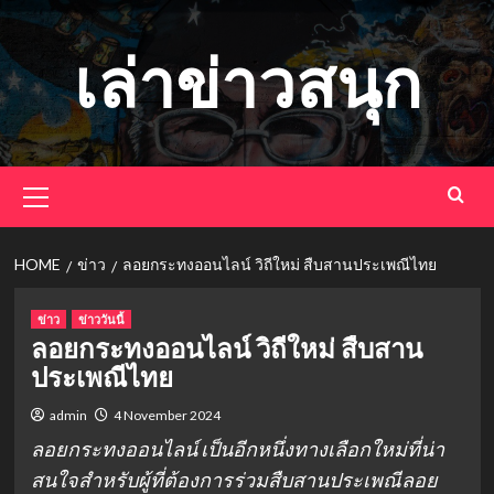
Skip
to
เล่าข่าวสนุก
content
Primary
Menu
HOME
ข่าว
ลอยกระทงออนไลน์ วิถีใหม่ สืบสานประเพณีไทย
ข่าว
ข่าววันนี้
ลอยกระทงออนไลน์ วิถีใหม่ สืบสาน
ประเพณีไทย
admin
4 November 2024
ลอยกระทงออนไลน์ เป็นอีกหนึ่งทางเลือกใหม่ที่น่า
สนใจสำหรับผู้ที่ต้องการร่วมสืบสานประเพณีลอย