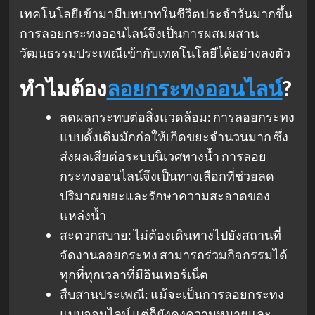
เทคโนโลยีเข้ามามีบทบาทในชีวิตประจำวันมากขึ้น
การลอยกระทงออนไลน์จึงเป็นการผสมผสาน
วัฒนธรรมประเพณีเข้ากับเทคโนโลยีได้อย่างลงตัว
ทำไมต้อง
ลอยกระทงออนไลน์
?
ลดผลกระทบต่อสิ่งแวดล้อม: การลอยกระทง
แบบดั้งเดิมมักก่อให้เกิดขยะจำนวนมาก ซึ่ง
ส่งผลเสียต่อระบบนิเวศทางน้ำ การลอย
กระทงออนไลน์จึงเป็นทางเลือกที่ช่วยลด
ปริมาณขยะและรักษาความสะอาดของ
แหล่งน้ำ
สะดวกสบาย: ไม่ต้องเดินทางไปยังสถานที่
จัดงานลอยกระทง สามารถร่วมกิจกรรมได้
ทุกที่ทุกเวลาที่มีอินเทอร์เน็ต
สืบสานประเพณี: แม้จะเป็นการลอยกระทง
แบบออนไลน์ แต่ก็ยังคงความหมายและ