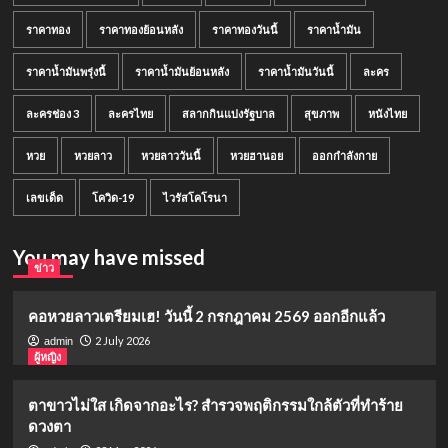
ราคาทอง
ราคาทองย้อนหลัง
ราคาทองวันนี้
ราคาน้ำมัน
ราคาน้ำมันพรุ่งนี้
ราคาน้ำมันย้อนหลัง
ราคาน้ำมันวันนี้
ละคร
ละครช่อง 3
ละครไทย
สลากกินแบ่งรัฐบาล
สุขภาพ
หนังไทย
หวย
หวยลาว
หวยลาววันนี้
หวยฮานอย
ออกกำลังกาย
เลขเด็ด
โควิด-19
ไวรัสโคโรนา
You may have missed
ข่าว
คอหวยลาวเตรียมเฮ! วันนี้ 2 กรกฎาคม 2569 ออกอีกแล้ว
2 July 2026
admin
ผู้หญิง
ตาขาวไม่ใส เกิดจากอะไร? สำรวจพฤติกรรมใกล้ตัวที่ทำร้าย
ดวงตา