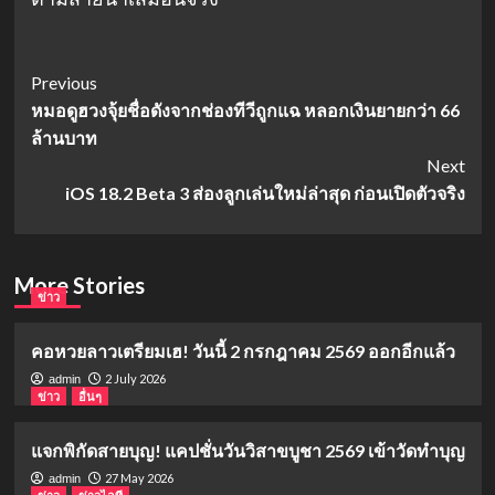
Post
Previous
หมอดูฮวงจุ้ยชื่อดังจากช่องทีวีถูกแฉ หลอกเงินยายกว่า 66
Navigation
ล้านบาท
Next
iOS 18.2 Beta 3 ส่องลูกเล่นใหม่ล่าสุด ก่อนเปิดตัวจริง
More Stories
ข่าว
คอหวยลาวเตรียมเฮ! วันนี้ 2 กรกฎาคม 2569 ออกอีกแล้ว
2 July 2026
admin
ข่าว
อื่นๆ
แจกพิกัดสายบุญ! แคปชั่นวันวิสาขบูชา 2569 เข้าวัดทำบุญ
27 May 2026
admin