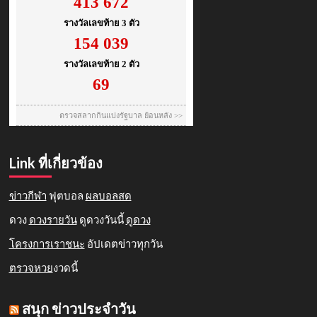
Link ที่เกี่ยวข้อง
ข่าวกีฬา
ฟุตบอล
ผลบอลสด
ดวง
ดวงรายวัน
ดูดวงวันนี้
ดูดวง
โครงการเราชนะ
อัปเดตข่าวทุกวัน
ตรวจหวย
งวดนี้
สนุก ข่าวประจำวัน