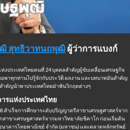
ฒิ สุทธิวาทนฤพุฒิ
ผู้ว่าการแบงก์
แห่งประเทศไทยคนที่ 24 บุคคลสำคัญผู้ขับเคลื่อนเศรษฐกิจ
ขอพาทุกท่านไปรู้จักกับประวัติ ผลงาน และบทบาทอันสำคัญ
สือสำคัญนำพาประเทศไทยฝ่าฟันวิกฤตต่างๆ
าคารแห่งประเทศไทย
ศ. 2508 สำเร็จการศึกษาระดับปริญญาตรีสาขาเศรษฐศาสตร์จาก
สาขาเศรษฐศาสตร์จากมหาวิทยาลัยชิคาโก ก่อนเริ่มต้น
นาคารไทยพาณิชย์ จำกัด (มหาชน) และตลาดหลักทรัพย์