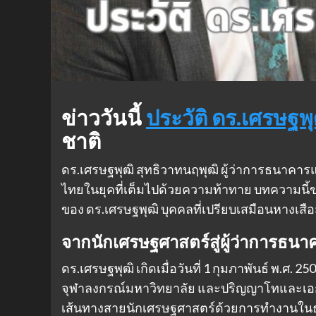
ข่าววันนี้
ประวัติ ดร.เศรษฐพุ
ชาติ
ดร.เศรษฐพุฒิ สุทธิวาทนฤพุฒิ ผู้ว่าการธนาคาร
ไทยในยุคที่เต็มไปด้วยความท้าทาย บทความนี้
ของ ดร.เศรษฐพุฒิ บุคคลที่เปรียบเสมือนหางเ
จากนักเศรษฐศาสตร์สู่ผู้ว่าการธน
ดร.เศรษฐพุฒิ เกิดเมื่อวันที่ 1 กุมภาพันธ์ พ.
จุฬาลงกรณ์มหาวิทยาลัย และปริญญาโทและเอก
เส้นทางสายนักเศรษฐศาสตร์ด้วยการทำงานในธ