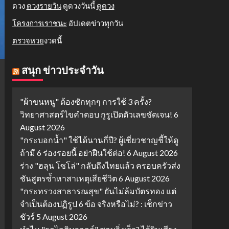
ดวง
ดวงรายวัน
ดูดวงวันนี้
ดูดวง
โครงการเราชนะ
อัปเดตข่าวทุกวัน
ตรวจหวย
งวดนี้
สนุก ข่าวประจำวัน
"ผ้าขนหนู" ต้องซักทุกๆ การใช้ 3 ครั้ง?
วิทยาศาสตร์ไขคำตอบ กูรูเปิดตัวเลขชัดเจน!
6
August 2026
"กระบอกน้ำ" ใช้ได้นานกี่ปี? ผู้เชี่ยวชาญชี้ให้ดู
ถ้ามี 6 ร่องรอยนี้ อย่าฝืนใช้ต่อ!
6 August 2026
ร่าง "ฮลุน โซโล่" กลับถึงไทยแล้ว ครอบครัวส่ง
ชันสูตรซ้ำหาสาเหตุเสียชีวิต
6 August 2026
"กระทรวงสาธารณสุข" ยันไม่ล้มบัตรทอง แต่
จำเป็นต้องปฏิรูป 6 ข้อ จริงหรือไม่? : เช็กข่าว
ชัวร์
5 August 2026