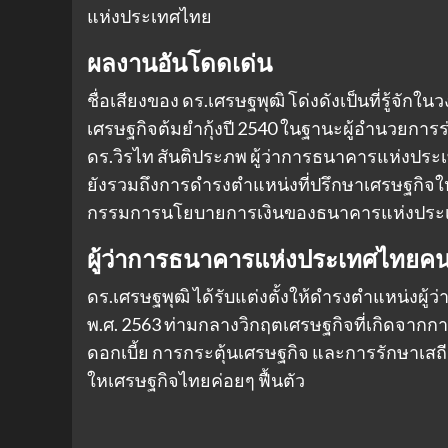
แห่งประเทศไทย
ผลงานอันโดดเด่น
ชื่อเสียงของ ดร.เศรษฐพุฒิ โด่งดังเป็นที่รู้
เศรษฐกิจต้มยำกุ้งปี 2540 ในฐานะผู้อำนวยการ
ดร.วิรไท สันติประภพ ผู้ว่าการธนาคารแห่งปร
ยังรวมถึงการดำรงตำแหน่งที่ปรึกษาเศรษฐกิจให
กรรมการนโยบายการเงินของธนาคารแห่งประ
ผู้ว่าการธนาคารแห่งประเทศไทยคนท
ดร.เศรษฐพุฒิ ได้รับแต่งตั้งให้ดำรงตำแหน่งผู้ว
พ.ศ. 2563 ท่ามกลางวิกฤตเศรษฐกิจที่เกิดจาก
ดอกเบี้ย การกระตุ้นเศรษฐกิจ และการรักษาเ
ใหเศรษฐกิจไทยค่อยๆ ฟื้นตัว