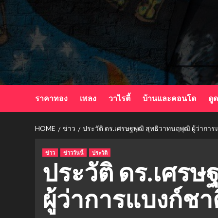
Skip
to
content
ราคาทอง
เพลง
วาไรตี้
บ้านและคอนโด
ดู
HOME
ข่าว
ประวัติ ดร.เศรษฐพุฒิ สุทธิวาทนฤพุฒิ ผู้ว่าการ
ข่าว
ข่าววันนี้
ประวัติ
ประวัติ ดร.เศรษฐ
ผู้ว่าการแบงก์ชาต