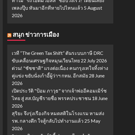
ทำไม "รถไอติมวอลล์" ชอบวิ่งเร็ว? ได้ยินเสียง
เพลงปุ๊บ หันมาอีกทีหายไปไหนแล้ว
5 August
2026
สนุก ข่าวการเมือง
เวที “The Green Tax Shift” ดันระบบภาษี DRC
ขับเคลื่อนเศรษฐกิจหมุนเวียนไทย
22 July 2026
ด่วน! "ชัชชาติ" แรงต่อเนื่อง คนกรุงเทใจทิ้งห่าง
คู่แข่ง ขยับนั่งเก้าอี้ผู้ว่าฯ กทม. อีกสมัย
28 June
2026
เปิดประวัติ "ป้อม ภาวุธ" จากเจ้าพ่ออีคอมเมิร์ซ
ไทย สู่ สส.บัญชีรายชื่อ พรรคประชาชน
18 June
2026
สุริยะ จึงรุ่งเรืองกิจ หมดสติในโรงแรม หามส่ง
รพ. กลางดึก ใจสู้กลับไปทำงานแล้ว
25 May
2026