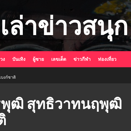
เล่าข่าวสนุก
ดวง
บันเทิง
ผู้ชาย
เลขเด็ด
ข่าวกีฬา
ท่องเที่ยว
แบงก์ชาติ
พุฒิ สุทธิวาทนฤพุฒิ
ิ