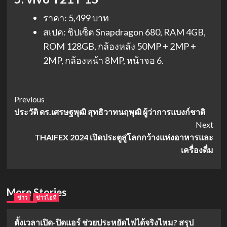
ราคา: 5,499 บาท
สเปค: ชิปเซ็ต Snapdragon 680, RAM 4GB,
ROM 128GB, กล้องหลัง 50MP + 2MP +
2MP, กล้องหน้า 8MP, หน้าจอ 6.
Post
Previous
ประวัติ ดร.เศรษฐพุฒิ สุทธิวาทนฤพุฒิ ผู้ว่าการแบงก์ชาติ
Navigation
Next
THAIFEX 2024 เปิดประตูสู่โลกกว้างแห่งอาหารและ
เครื่องดื่ม
More Stories
ข่าว
ข่าวไอที
ตั้งเวลาเปิด-ปิดแอร์ ช่วยประหยัดไฟได้จริงไหม? สรุป