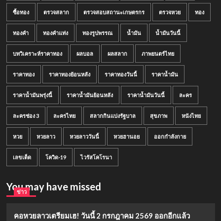
ซื้อทอง
ตรวจสลาก
ตรวจสอบสถานะเกษตรกร
ตรวจหวย
ทอง
ทองคำ
ทองคำแท่ง
ทองรูปพรรณ
น้ำมัน
น้ำมันวันนี้
บทวิเคราะห์ราคาทอง
ผลบอล
ผลสลาก
ภาพยนตร์ไทย
ราคาทอง
ราคาทองย้อนหลัง
ราคาทองวันนี้
ราคาน้ำมัน
ราคาน้ำมันพรุ่งนี้
ราคาน้ำมันย้อนหลัง
ราคาน้ำมันวันนี้
ละคร
ละครช่อง 3
ละครไทย
สลากกินแบ่งรัฐบาล
สุขภาพ
หนังไทย
หวย
หวยลาว
หวยลาววันนี้
หวยฮานอย
ออกกำลังกาย
เลขเด็ด
โควิด-19
ไวรัสโคโรนา
You may have missed
ข่าว
คอหวยลาวเตรียมเฮ! วันนี้ 2 กรกฎาคม 2569 ออกอีกแล้ว