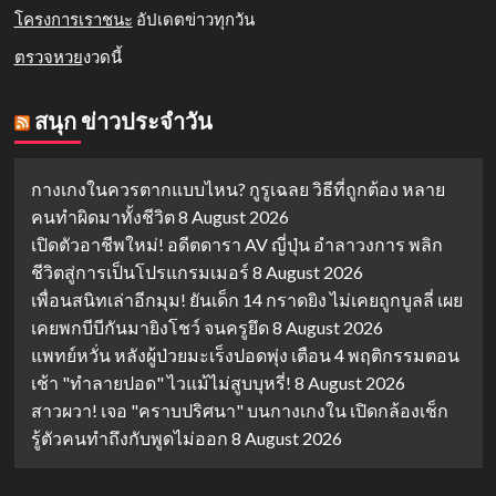
โครงการเราชนะ
อัปเดตข่าวทุกวัน
ตรวจหวย
งวดนี้
สนุก ข่าวประจำวัน
กางเกงในควรตากแบบไหน? กูรูเฉลย วิธีที่ถูกต้อง หลาย
คนทำผิดมาทั้งชีวิต
8 August 2026
เปิดตัวอาชีพใหม่! อดีตดารา AV ญี่ปุ่น อำลาวงการ พลิก
ชีวิตสู่การเป็นโปรแกรมเมอร์
8 August 2026
เพื่อนสนิทเล่าอีกมุม! ยันเด็ก 14 กราดยิง ไม่เคยถูกบูลลี่ เผย
เคยพกบีบีกันมายิงโชว์ จนครูยึด
8 August 2026
แพทย์หวั่น หลังผู้ป่วยมะเร็งปอดพุ่ง เตือน 4 พฤติกรรมตอน
เช้า "ทำลายปอด" ไวแม้ไม่สูบบุหรี่!
8 August 2026
สาวผวา! เจอ "คราบปริศนา" บนกางเกงใน เปิดกล้องเช็ก
รู้ตัวคนทำถึงกับพูดไม่ออก
8 August 2026