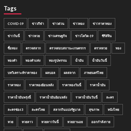
Tags
COVID-19
ข่าวกีฬา
ข่าวด่วน
ข่าวทอง
ข่าวราคาทอง
ข่าววันนี้
ข่าวหวย
ข่าวเศรษฐกิจ
ข่าวโควิด-19
ซีรีส์จีน
ซื้อทอง
ตรวจสลาก
ตรวจสอบสถานะเกษตรกร
ตรวจหวย
ทอง
ทองคำ
ทองคำแท่ง
ทองรูปพรรณ
น้ำมัน
น้ำมันวันนี้
บทวิเคราะห์ราคาทอง
ผลบอล
ผลสลาก
ภาพยนตร์ไทย
ราคาทอง
ราคาทองย้อนหลัง
ราคาทองวันนี้
ราคาน้ำมัน
ราคาน้ำมันพรุ่งนี้
ราคาน้ำมันย้อนหลัง
ราคาน้ำมันวันนี้
ละคร
ละครช่อง 3
ละครไทย
สลากกินแบ่งรัฐบาล
สุขภาพ
หนังไทย
หวย
หวยลาว
หวยลาววันนี้
หวยฮานอย
ออกกำลังกาย