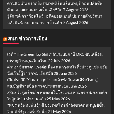
ด่วน!! ม.ต้น กราดยิง รร.เทพศิรินทร์นนทบุรี ก่อนปลิดชีพ
ตัวเอง : เผยยอดบาดเจ็บ-เสียชีวิต
7 August 2026
รู้จัก "เต้ ดราก้อนไฟว์" อดีตบอยแบนด์ ปมหายตัวปริศนา
หลังปั่นจักรยานออกจากบ้านพัก
7 August 2026
สนุก ข่าวการเมือง
เวที “The Green Tax Shift” ดันระบบภาษี DRC ขับเคลื่อน
เศรษฐกิจหมุนเวียนไทย
22 July 2026
ด่วน! "ชัชชาติ" แรงต่อเนื่อง คนกรุงเทใจทิ้งห่างคู่แข่ง ขยับ
นั่งเก้าอี้ผู้ว่าฯ กทม. อีกสมัย
28 June 2026
เปิดประวัติ "ป้อม ภาวุธ" จากเจ้าพ่ออีคอมเมิร์ซไทย สู่
สส.บัญชีรายชื่อ พรรคประชาชน
18 June 2026
สุริยะ จึงรุ่งเรืองกิจ หมดสติในโรงแรม หามส่ง รพ. กลางดึก
ใจสู้กลับไปทำงานแล้ว
25 May 2026
"พชร นริพทะพันธุ์" ชี้ ประเทศไทยกำลังขาดทุนมนุษย์ขั้น
วิกฤติ จี้รัฐต้องรีบรับมือ
21 May 2026