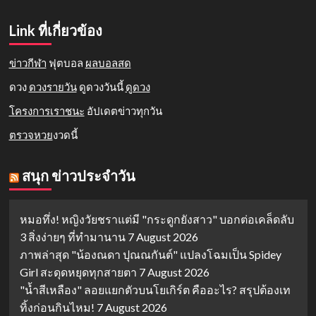
Link ที่เกี่ยวข้อง
ข่าวกีฬา
ฟุตบอล
ผลบอลสด
ดวง
ดวงรายวัน
ดูดวงวันนี้
ดูดวง
โครงการเราชนะ
อัปเดตข่าวทุกวัน
ตรวจหวย
งวดนี้
สนุก ข่าวประจำวัน
หมอทึ่ง! หญิงวัยชราแต่มี "กระดูกยังสาว" บอกต่อเคล็ดลับ
3 สิ่งง่ายๆ ที่ทำมานาน
7 August 2026
ภาพล่าสุด "น้องณดา ปุณณกันต์" แปลงโฉมเป็น Spidey
Girl สะดุดหยุดทุกสายตา
7 August 2026
"น้ำสีเหลือง" ลอยแยกตัวบนโยเกิร์ต คืออะไร? สรุปต้องเท
ทิ้งก่อนกินไหม!
7 August 2026