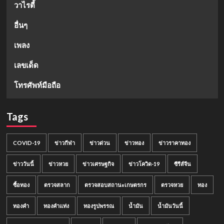
วาไรตี้
อื่นๆ
เพลง
เลขเด็ด
โทรศัพท์มือถือ
Tags
COVID-19
ข่าวกีฬา
ข่าวด่วน
ข่าวทอง
ข่าวราคาทอง
ข่าววันนี้
ข่าวหวย
ข่าวเศรษฐกิจ
ข่าวโควิด-19
ซีรีส์จีน
ซื้อทอง
ตรวจสลาก
ตรวจสอบสถานะเกษตรกร
ตรวจหวย
ทอง
ทองคำ
ทองคำแท่ง
ทองรูปพรรณ
น้ำมัน
น้ำมันวันนี้