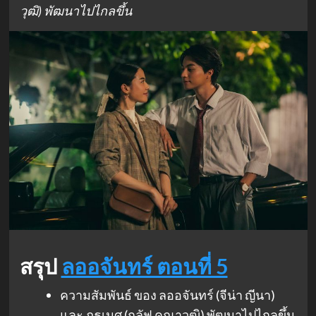
วุฒิ) พัฒนาไปไกลขึ้น
สรุป
ลออจันทร์ ตอนที่ 5
ความสัมพันธ์ ของ ลออจันทร์ (จีน่า ญีนา)
และ ภูธเนศ (กลัฟ คณาวุฒิ) พัฒนาไปไกลขึ้น