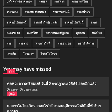
บทวิเคราะห์ราคาทอง
ผลบอล
ผลสลาก
ภาพยนตร์ไทย
ราคาทอง
ราคาทองย้อนหลัง
ราคาทองวันนี้
ราคาน้ำมัน
ราคาน้ำมันพรุ่งนี้
ราคาน้ำมันย้อนหลัง
ราคาน้ำมันวันนี้
ละคร
ละครช่อง 3
ละครไทย
สลากกินแบ่งรัฐบาล
สุขภาพ
หนังไทย
หวย
หวยลาว
หวยลาววันนี้
หวยฮานอย
ออกกำลังกาย
เลขเด็ด
โควิด-19
ไวรัสโคโรนา
You may have missed
ข่าว
คอหวยลาวเตรียมเฮ! วันนี้ 2 กรกฎาคม 2569 ออกอีกแล้ว
2 July 2026
admin
ผู้หญิง
ตาขาวไม่ใส เกิดจากอะไร? สำรวจพฤติกรรมใกล้ตัวที่ทำร้าย
ดวงตา