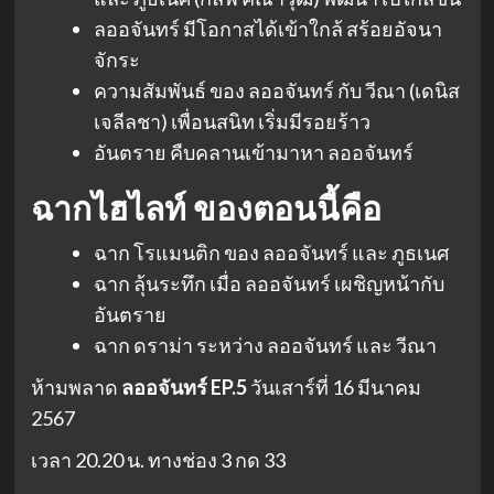
ลออจันทร์ มีโอกาสได้เข้าใกล้ สร้อยอัจนา
จักระ
ความสัมพันธ์ ของ ลออจันทร์ กับ วีณา (เดนิส
เจลีลชา) เพื่อนสนิท เริ่มมีรอยร้าว
อันตราย คืบคลานเข้ามาหา ลออจันทร์
ฉากไฮไลท์ ของตอนนี้คือ
ฉาก โรแมนติก ของ ลออจันทร์ และ ภูธเนศ
ฉาก ลุ้นระทึก เมื่อ ลออจันทร์ เผชิญหน้ากับ
อันตราย
ฉาก ดราม่า ระหว่าง ลออจันทร์ และ วีณา
ห้ามพลาด
ลออจันทร์ EP.5
วันเสาร์ที่ 16 มีนาคม
2567
เวลา 20.20 น. ทางช่อง 3 กด 33